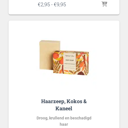
Prijsklasse:
€
2,95
-
€
9,95
€2,95
tot
€9,95
Haarzeep, Kokos &
Kaneel
Droog, krullend en beschadigd
haar