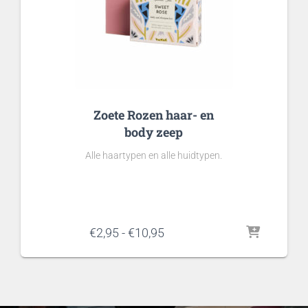
Zoete Rozen haar- en
body zeep
Alle haartypen en alle huidtypen.
Prijsklasse:
€
2,95
-
€
10,95
€2,95
tot
€10,95