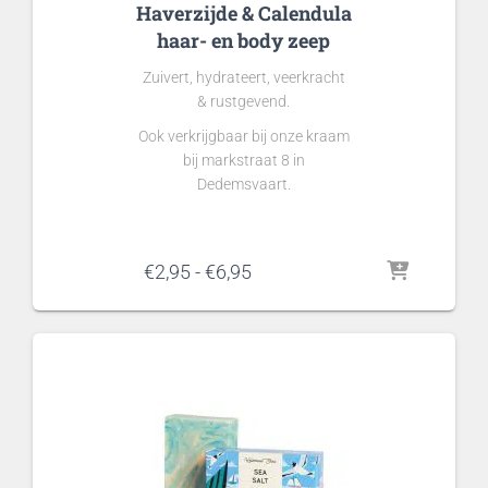
Haverzijde & Calendula
haar- en body zeep
Zuivert, hydrateert, veerkracht
& rustgevend.
Ook verkrijgbaar bij onze kraam
bij markstraat 8 in
Dedemsvaart.
Prijsklasse:
€
2,95
-
€
6,95
€2,95
tot
€6,95