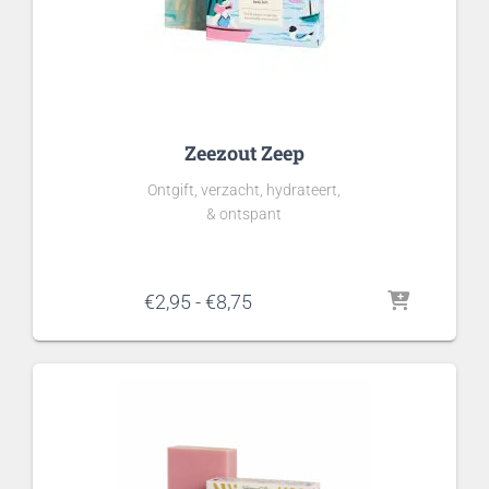
Zeezout Zeep
Ontgift, verzacht, hydrateert,
& ontspant
Prijsklasse:
€
2,95
-
€
8,75
€2,95
tot
€8,75