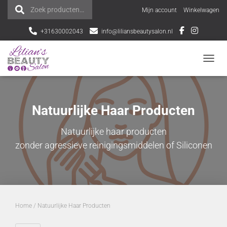
Zoek producten…
Z
Mijn account
Winkelwagen
o
+31630002043
info@liliansbeautysalon.nl
e
NAVI
k
e
Natuurlijke Haar Producten
n
Natuurlijke haar producten
n
zonder agressieve reinigingsmiddelen of Siliconen
a
a
r
Home
/ Natuurlijke Haar Producten
: