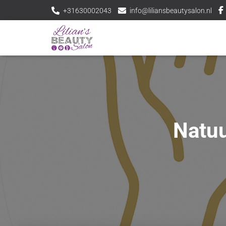
+31630002043
info@liliansbeautysalon.nl
Natuu