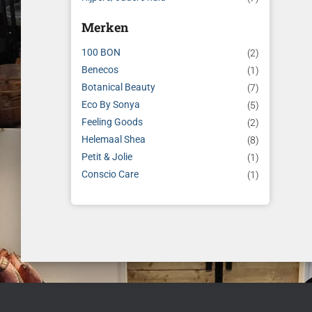
Merken
100 BON
(2)
Benecos
(1)
Botanical Beauty
(7)
Eco By Sonya
(5)
Feeling Goods
(2)
Helemaal Shea
(8)
Petit & Jolie
(1)
Conscio Care
(1)