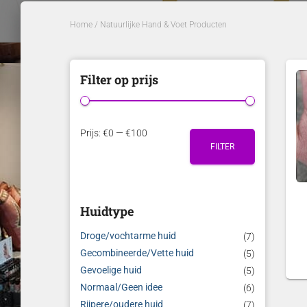
Home
/ Natuurlijke Hand & Voet Producten
Filter op prijs
M
M
Prijs:
€0
—
€100
FILTER
i
a
n
x
.
.
Huidtype
p
p
r
r
Droge/vochtarme huid
(7)
i
i
Gecombineerde/Vette huid
(5)
Gevoelige huid
(5)
j
j
Normaal/Geen idee
(6)
s
s
Rijpere/oudere huid
(7)