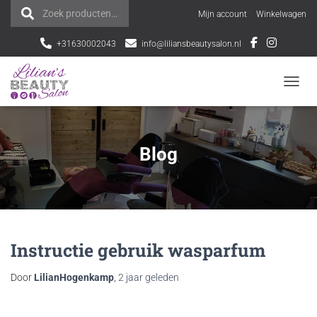
Zoek producten…
Z
Mijn account
Winkelwagen
o
+31630002043
info@liliansbeautysalon.nl
e
NAVI
k
e
Blog
n
n
a
a
Instructie gebruik wasparfum
r
Door
LilianHogenkamp
,
2 jaar
geleden
: