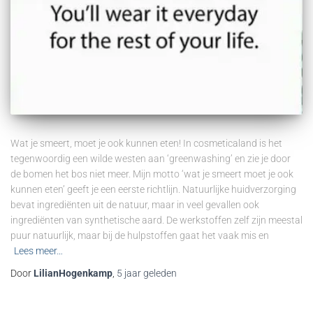
Wat je smeert, moet je ook kunnen eten! In cosmeticaland is het
tegenwoordig een wilde westen aan ‘greenwashing’ en zie je door
de bomen het bos niet meer. Mijn motto ‘wat je smeert moet je ook
kunnen eten’ geeft je een eerste richtlijn. Natuurlijke huidverzorging
bevat ingrediënten uit de natuur, maar in veel gevallen ook
ingrediënten van synthetische aard. De werkstoffen zelf zijn meestal
puur natuurlijk, maar bij de hulpstoffen gaat het vaak mis en
Lees meer…
Door
LilianHogenkamp
,
5 jaar
geleden