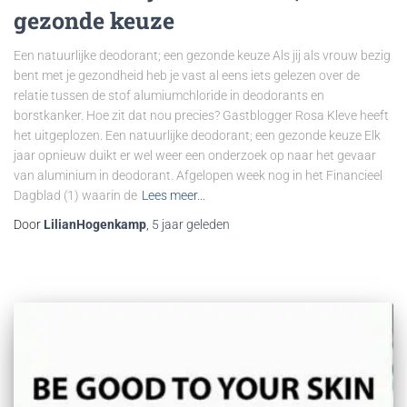
gezonde keuze
Een natuurlijke deodorant; een gezonde keuze Als jij als vrouw bezig
bent met je gezondheid heb je vast al eens iets gelezen over de
relatie tussen de stof alumiumchloride in deodorants en
borstkanker. Hoe zit dat nou precies? Gastblogger Rosa Kleve heeft
het uitgeplozen. Een natuurlijke deodorant; een gezonde keuze Elk
jaar opnieuw duikt er wel weer een onderzoek op naar het gevaar
van aluminium in deodorant. Afgelopen week nog in het Financieel
Dagblad (1) waarin de
Lees meer…
Door
LilianHogenkamp
,
5 jaar
geleden