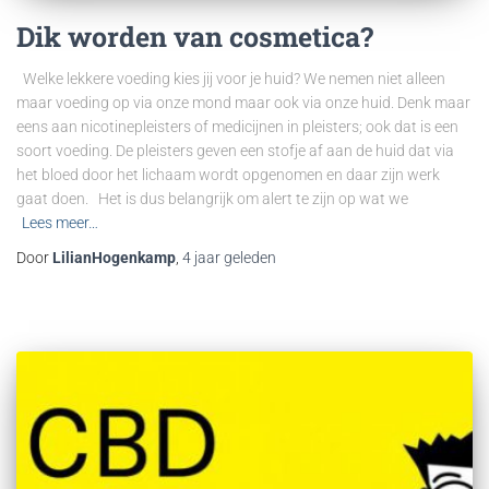
Dik worden van cosmetica?
Welke lekkere voeding kies jij voor je huid? We nemen niet alleen
maar voeding op via onze mond maar ook via onze huid. Denk maar
eens aan nicotinepleisters of medicijnen in pleisters; ook dat is een
soort voeding. De pleisters geven een stofje af aan de huid dat via
het bloed door het lichaam wordt opgenomen en daar zijn werk
gaat doen. Het is dus belangrijk om alert te zijn op wat we
Lees meer…
Door
LilianHogenkamp
,
4 jaar
geleden