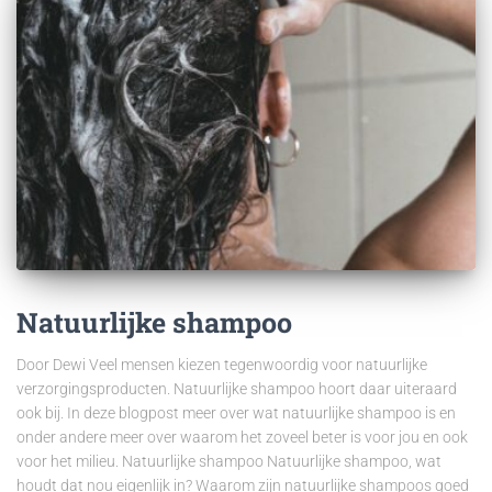
Natuurlijke shampoo
Door Dewi Veel mensen kiezen tegenwoordig voor natuurlijke
verzorgingsproducten. Natuurlijke shampoo hoort daar uiteraard
ook bij. In deze blogpost meer over wat natuurlijke shampoo is en
onder andere meer over waarom het zoveel beter is voor jou en ook
voor het milieu. Natuurlijke shampoo Natuurlijke shampoo, wat
houdt dat nou eigenlijk in? Waarom zijn natuurlijke shampoos goed