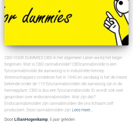
CBD VOOR DUMMIES CBD in het algemeen Laten we bij het begin
beginnen. Wat is CBD cannabinoïde? CBDcannabinoïde is een
fytocannabinoïde die aanwezig is in industriële hennep.
Wetenschappers ontdekten het in 1940 en vandaag is het de meest
bekende onder de 113 fytocannabinoïden die aanwezig zijn in de
hennepplant. CBD is dus een fytocannabinoïde. Er wordt ook veel
gesproken over endocannabinoïden. Wat zijn dat?
Endocannabinoïden zijn cannabinoïden die ons lichaam zelf
produceert. Deze cannabinoïden zijn
Lees meer…
Door
LilianHogenkamp
,
5 jaar
geleden