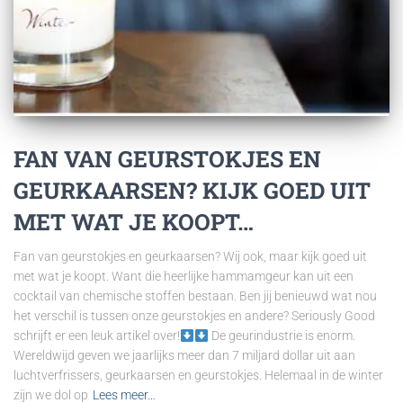
FAN VAN GEURSTOKJES EN
GEURKAARSEN? KIJK GOED UIT
MET WAT JE KOOPT…
Fan van geurstokjes en geurkaarsen? Wij ook, maar kijk goed uit
met wat je koopt. Want die heerlijke hammamgeur kan uit een
cocktail van chemische stoffen bestaan. Ben jij benieuwd wat nou
het verschil is tussen onze geurstokjes en andere? Seriously Good
schrijft er een leuk artikel over!
De geurindustrie is enorm.
Wereldwijd geven we jaarlijks meer dan 7 miljard dollar uit aan
luchtverfrissers, geurkaarsen en geurstokjes. Helemaal in de winter
zijn we dol op
Lees meer…