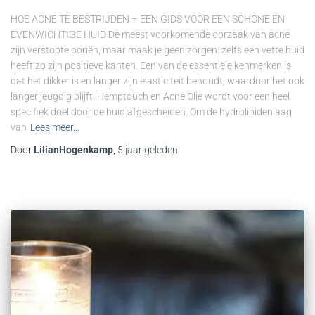
HOE ACNE TE BESTRIJDEN – EEN GIDS VOOR EEN SCHONE EN
EVENWICHTIGE HUID De meest voorkomende oorzaak van acne
zijn verstopte poriën, maar maak je geen zorgen: zelfs een vette huid
heeft zo zijn positieve kanten. Een van de essentiële kenmerken is
dat het dikker is en langer zijn elasticiteit behoudt, waardoor het ook
langer jeugdig blijft. Hemptouch en Acne Olie wordt voor een heel
specifiek doel door de huid afgescheiden. Om de hydrolipidenlaag
van
Lees meer…
Door
LilianHogenkamp
,
5 jaar
geleden