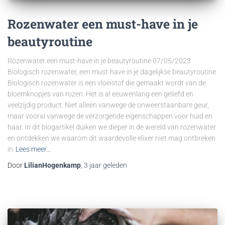
Rozenwater een must-have in je
beautyroutine
Rozenwater een must-have in je beautyroutine 07/05/2023
Biologisch rozenwater, een must-have in je dagelijkse beautyroutine
Biologisch rozenwater is een vloeistof die gemaakt wordt van de
bloemknopjes van rozen. Het is al eeuwenlang een geliefd en
veelzijdig product. Niet alleen vanwege de onweerstaanbare geur,
maar vooral vanwege de verzorgende eigenschappen voor huid en
haar. In dit blogartikel duiken we dieper in de wereld van rozenwater
en ontdekken we waarom dit waardevolle elixer niet mag ontbreken
in
Lees meer…
Door
LilianHogenkamp
,
3 jaar
geleden