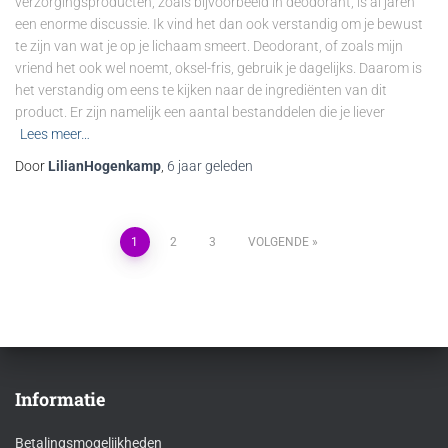
verzorgingsproducten, zoals bijvoorbeeld in deodorant, is al jaren
een enorme discussie. Ik vind het dan ook verstandig om je bewust
te zijn van wat je op je lichaam smeert. Deodorant, of zoals mijn
vriend het ook wel noemt, oksel-fris, gebruik je dagelijks. Daarom is
het verstandig om eens te kijken naar de ingrediënten van dit
product. Er zijn namelijk een aantal bestanddelen die je liever
Lees meer…
Door
LilianHogenkamp
,
6 jaar
geleden
Berichten
1
2
3
VOLGENDE
paginering
Informatie
Betalingsmogelijkheden