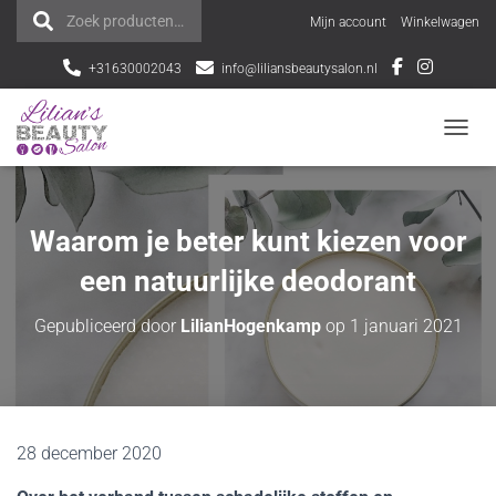
Zoek producten…
Z
Mijn account
Winkelwagen
o
+31630002043
info@liliansbeautysalon.nl
e
NAVI
k
e
Waarom je beter kunt kiezen voor
n
een natuurlijke deodorant
n
Gepubliceerd door
LilianHogenkamp
op
1 januari 2021
a
a
r
28 december 2020
: