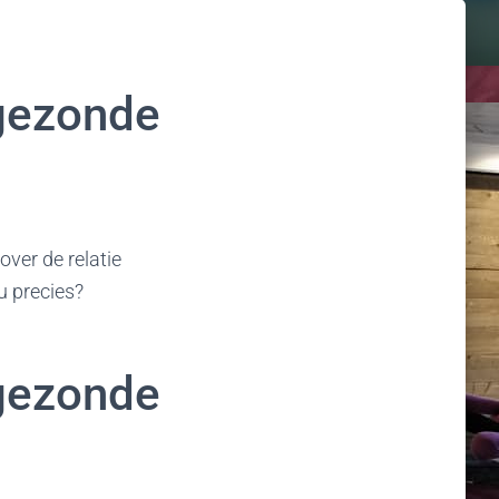
 gezonde
over de relatie
u precies?
 gezonde