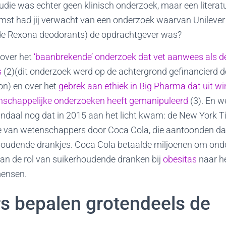
die was echter geen klinisch onderzoek, maar een literat
komst had jij verwacht van een onderzoek waarvan Unilever
 Rexona deodorants) de opdrachtgever was?
 over het
‘baanbrekende’ onderzoek dat vet aanwees als 
s
(2)(dit onderzoek werd op de achtergrond gefinancierd 
n) en over het
gebrek aan ethiek in Big Pharma dat uit w
nschappelijke onderzoeken heeft gemanipuleerd
(3). En we
ndaal nog dat in 2015 aan het licht kwam: de New York T
e van wetenschappers door Coca Cola, die aantoonden da
oudende drankjes. Coca Cola betaalde miljoenen om ond
van de rol van suikerhoudende dranken bij
obesitas
naar h
mensen.
rs bepalen grotendeels de