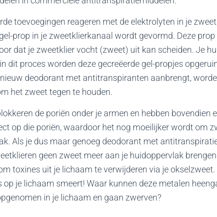
len in commerciële antitranspiratiemiddelen.
e toevoegingen reageren met de elektrolyten in je zweet,
gel-prop in je zweetklierkanaal wordt gevormd. Deze prop 
r dat je zweetklier vocht (zweet) uit kan scheiden. Je hu
 in dit proces worden deze gecreëerde gel-propjes opgeruim
nieuw deodorant met antitranspiranten aanbrengt, word
m het zweet tegen te houden.
okkeren de poriën onder je armen en hebben bovendien ee
ct op die poriën, waardoor het nog moeilijker wordt om zw
ak. Als je dus maar genoeg deodorant met antitranspirati
eetklieren geen zweet meer aan je huidoppervlak brengen.
m toxines uit je lichaam te verwijderen via je okselzweet. 
nes op je lichaam smeert! Waar kunnen deze metalen heenga
opgenomen in je lichaam en gaan zwerven?