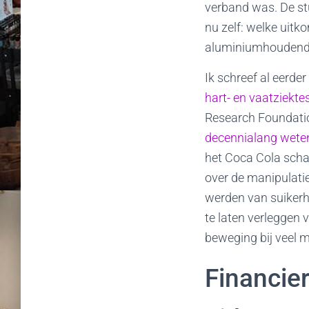
verband was. De stu
nu zelf: welke uit
aluminiumhoudende
Ik schreef al eerder
hart- en vaatziekte
Research Foundatio
decennialang wete
het Coca Cola scha
over de manipulati
werden van suikerh
te laten verleggen 
beweging bij veel 
Financie