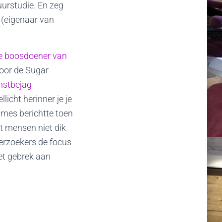
uurstudie. En zeg
 (eigenaar van
de boosdoener van
door de Sugar
instbejag
llicht herinner je je
imes berichtte toen
t mensen niet dik
erzoekers de focus
et gebrek aan