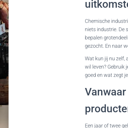
uitkomst
Chemische industrie
niets
industrie
. De 
bepalen grotendeel
gezocht. En naar w
Wat kun jij nu zelf
wil leven? Gebruik j
goed en wat zegt j
Vanwaar m
producte
Een jaar of twee ge