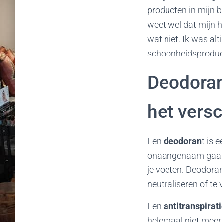
producten in mijn 
weet wel dat mijn h
wat niet. Ik was al
schoonheidsproduct
Deodorant
het versc
Een
deodoran
t is 
onaangenaam gaat ru
je voeten. Deodorant
neutraliseren of te
Een
antitranspirat
helemaal niet meer 