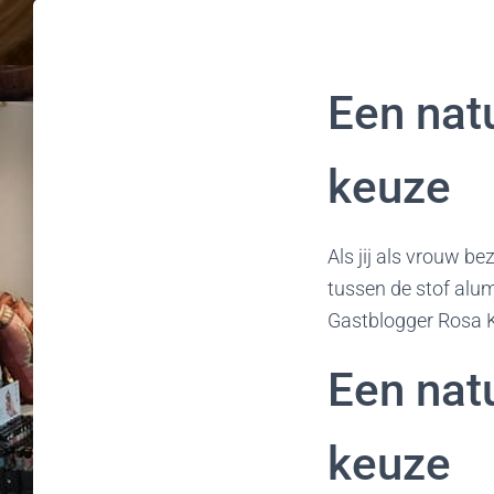
Een nat
keuze
Als jij als vrouw be
tussen de stof alum
Gastblogger Rosa K
Een nat
keuze