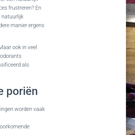
es frustreren?
En
 natuurlijk
ndere manier ergens
 Maar ook in veel
eodorants
ificeerd als
e poriën
dingen worden vaak
 voorkomende