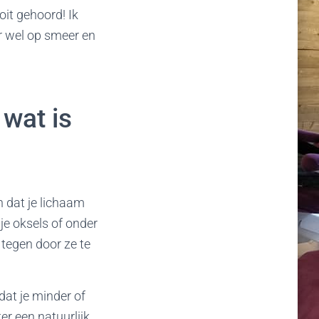
it gehoord! Ik
er wel op smeer en
 wat is
n dat je lichaam
je oksels of onder
 tegen door ze te
dat je minder of
er een natuurlijk