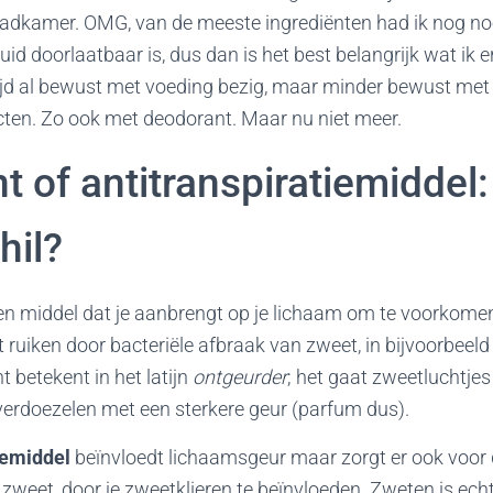
badkamer. OMG, van de meeste ingrediënten had ik nog noo
uid doorlaatbaar is, dus dan is het best belangrijk wat ik 
tijd al bewust met voeding bezig, maar minder bewust met
en. Zo ook met deodorant. Maar nu niet meer.
 of antitranspiratiemiddel:
hil?
een middel dat je aanbrengt op je lichaam om te voorkome
iken door bacteriële afbraak van zweet, in bijvoorbeeld 
 betekent in het latijn
ontgeurder
; het gaat zweetluchtjes
 verdoezelen met een sterkere geur (parfum dus).
iemiddel
beïnvloedt lichaamsgeur maar zorgt er ook voor 
zweet, door je zweetklieren te beïnvloeden. Zweten is echt