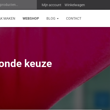
 producten…
Z
Mijn account
Winkelwagen
o
AK MAKEN
WEBSHOP
BLOG
CONTACT
e
k
e
n
zonde keuze
n
a
a
r
: