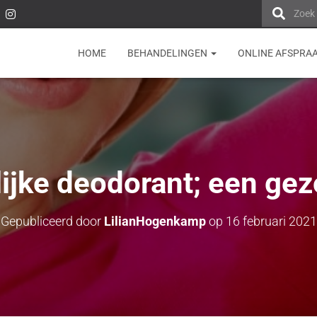
Zoek
HOME
BEHANDELINGEN
ONLINE AFSPRA
lijke deodorant; een ge
Gepubliceerd door
LilianHogenkamp
op
16 februari 2021