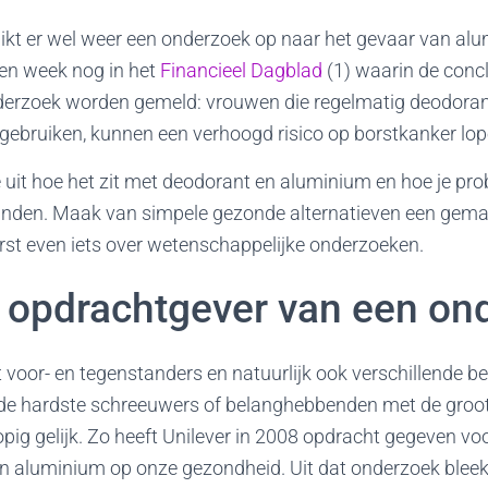
uikt er wel weer een onderzoek op naar het gevaar van al
en week nog in het
Financieel Dagblad
(1) waarin de conc
derzoek worden gemeld: vrouwen die regelmatig deodoran
gebruiken, kunnen een verhoogd risico op borstkanker lop
ik je uit hoe het zit met deodorant en aluminium en hoe je 
vinden. Maak van simpele gezonde alternatieven een gema
st even iets over wetenschappelijke onderzoeken.
e opdrachtgever van een on
t voor- en tegenstanders en natuurlijk ook verschillende 
of de hardste schreeuwers of belanghebbenden met de gro
rlopig gelijk. Zo heeft Unilever in 2008 opdracht gegeven v
an aluminium op onze gezondheid. Uit dat onderzoek bleek