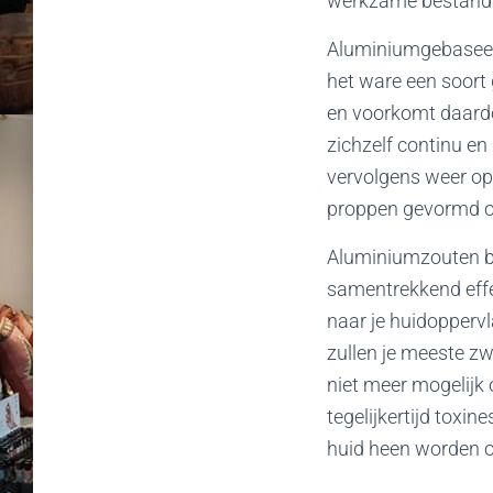
werkzame bestandde
Aluminiumgebaseerd
het ware een soort 
en voorkomt daardoo
zichzelf continu en
vervolgens weer op
proppen gevormd o
Aluminiumzouten bl
samentrekkend effe
naar je huidoppervl
zullen je meeste zw
niet meer mogelijk o
tegelijkertijd toxi
huid heen worden 