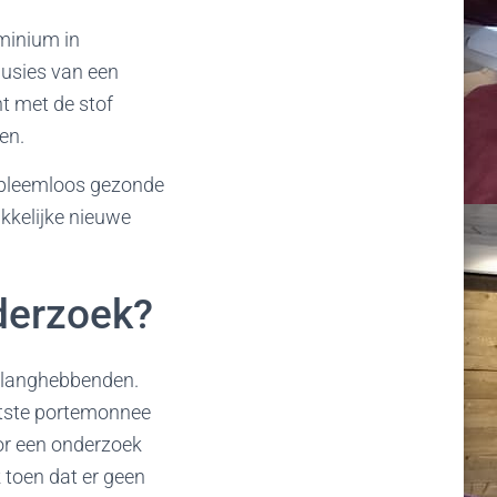
uminium in
lusies van een
t met de stof
en.
probleemloos gezonde
kkelijke nieuwe
derzoek?
belanghebbenden.
otste portemonnee
oor een onderzoek
 toen dat er geen