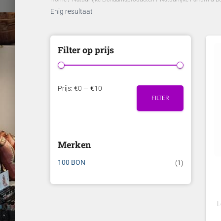
Enig resultaat
Filter op prijs
M
M
Prijs:
€0
—
€10
FILTER
i
a
n
x
.
.
Merken
p
p
r
r
100 BON
(1)
i
i
j
j
s
s
L