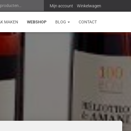
 producten…
Z
Mijn account
Winkelwagen
o
AK MAKEN
WEBSHOP
BLOG
CONTACT
e
k
e
n
n
a
a
r
: