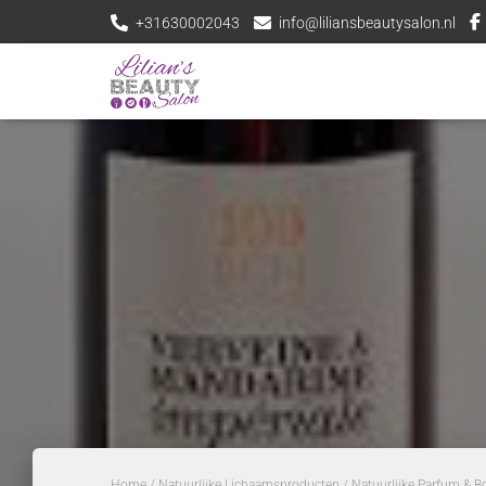
+31630002043
info@liliansbeautysalon.nl
Home
/
Natuurlijke Lichaamsproducten
/
Natuurlijke Parfum & 