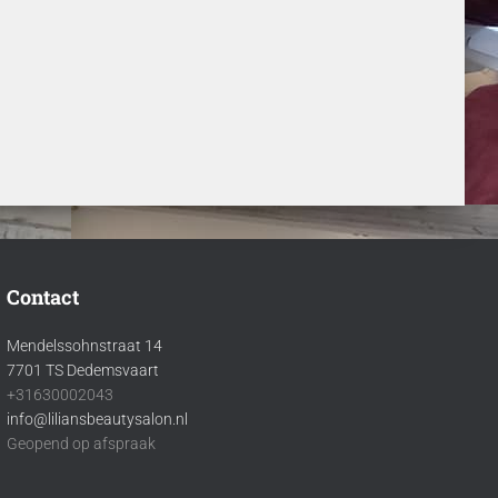
Contact
Mendelssohnstraat 14
7701 TS Dedemsvaart
+31630002043
info@liliansbeautysalon.nl
Geopend op afspraak