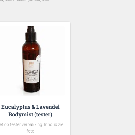
Eucalyptus & Lavendel
Bodymist (tester)
et op tester verpakking. Inhoud zie
foto