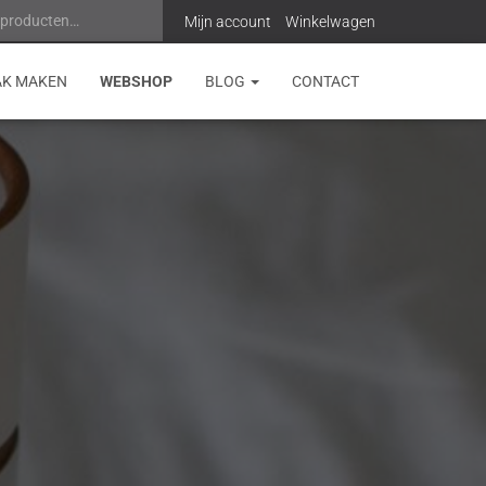
 producten…
Z
Mijn account
Winkelwagen
o
AK MAKEN
WEBSHOP
BLOG
CONTACT
e
k
e
n
n
a
a
r
: