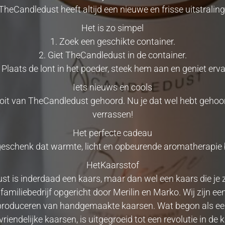
TheCandledust heeft altijd een nieuwe en frisse uitstraling
Het is zo simpel
1. Zoek een geschikte container.
2. Giet TheCandledust in de container.
. Plaats de lont in het poeder, steek hem aan en geniet erva
Iets nieuws en cools
oit van TheCandledust gehoord. Nu je dat wel hebt gehoord,
verrassen!
Het perfecte cadeau
eschenk dat warmte, licht en opbeurende aromatherapie 
HetKaarsstof
t is inderdaad een kaars, maar dan wel een kaars die je z
miliebedrijf opgericht door Merilin en Marko. Wij zijn ee
t produceren van handgemaakte kaarsen. Wat begon als ee
riendelijke kaarsen, is uitgegroeid tot een revolutie in de 