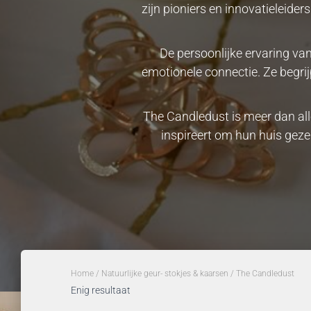
zijn pioniers en innovatieleide
De persoonlijke ervaring v
emotionele connectie. Ze begri
The Candledust is meer dan all
inspireert om hun huis geze
Home
/
Natuurlijke geur- stokjes & kaarsen
/ The Candledust
Enig resultaat