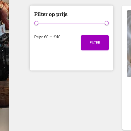
Filter op prijs
M
M
Prijs:
€0
—
€40
FILTER
i
a
n
x
.
.
p
p
r
r
i
i
j
j
s
s