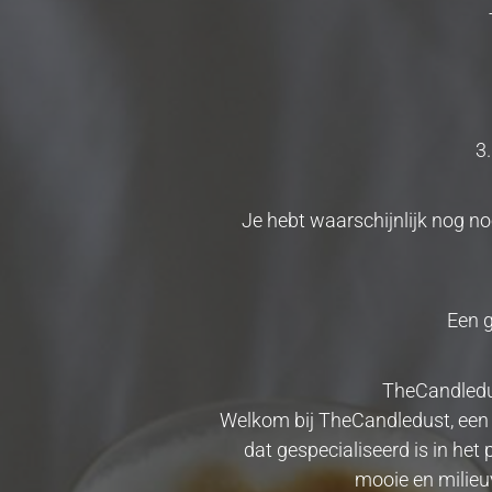
3
Je hebt waarschijnlijk nog no
Een g
TheCandledus
Welkom bij TheCandledust, een fa
dat gespecialiseerd is in he
mooie en milieuv