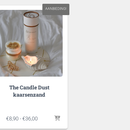
AANBIEDING!
The Candle Dust
kaarsenzand
Prijsklasse:
€
8,90
-
€
36,00
€8,90