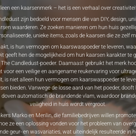
een een kaarsenmerk – het is een verhaal over creativiteit,
ledust zijn bedoeld voor mensen die van DIY, design, uni
arsen waarderen. Ze zoeken manieren om hun huis gezelli
sonaliseerde, unieke items, zoals de kaarsen die ze zelf 
akt, is hun vermogen om kaarswaspoeder te leveren, waa
Dit geeft hen de mogelijkheid om hun kaarsen karakter te 
t The Candledust-poeder. Daarnaast gebruikt het merk ho
orgt voor een veilige en aangename reukervaring voor ultra
, is niet alleen hun vermogen om kaarswaspoeder te leve
rsen bieden. Vanwege de losse aard van het poeder, dooft h
 doven automatisch de brandende vlam, waardoor brand
veiligheid in huis wordt vergroot.
kers Marko en Merilin, die familiebedrijven willen promote
lt hoe ze een oplossing vonden voor het probleem van over
de geur- en wasvariaties, wat uiteindelijk resulteerde in