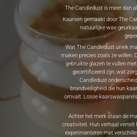
The Candledust is meer dan all
Kaarsen gemaakt door The Cand
natuurlijke wax-geurka
geper
Wat The Candledust uniek ma
maken precies zoals ze willen. 
gebruikte glazen te vullen me
gecertificeerd zijn, wat z
Candledust onderscheidt
brandveiligheid die hun kaa
omvalt. Losse kaarswasparels
Achter het merk staan ​​de ma
creativiteit. Hun verhaal verte
experimenteren met verschillen