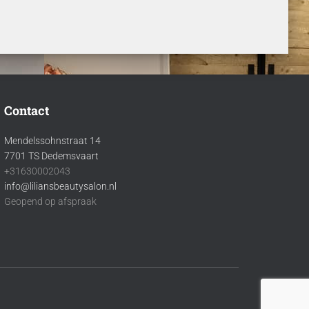
Contact
Mendelssohnstraat 14
7701 TS Dedemsvaart
+31630002043
info@liliansbeautysalon.nl
Geopend op afspraak