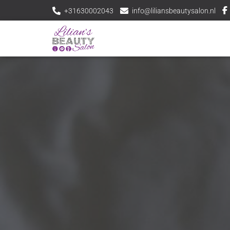
+31630002043
info@liliansbeautysalon.nl