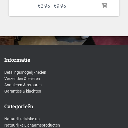
Prijsklasse:
€
2,95
-
€
9,95
€2,95
tot
€9,95
Informatie
Betalingsmogelijkheden
Verzenden & leveren
Annuleren & retouren
Garanties & klachten
Categorieën
Natuurlijke Make-up
Natuurlijke Lichaamsproducten