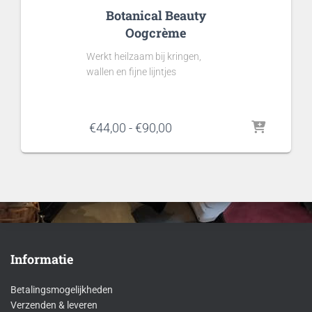
Botanical Beauty
Oogcrème
Werkt heilzaam bij kringen,
wallen en fijne lijntjes
Prijsklasse:
€
44,00
-
€
90,00
€44,00
tot
€90,00
Informatie
Betalingsmogelijkheden
Verzenden & leveren