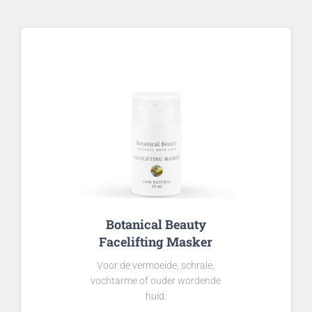
Botanical Beauty
Facelifting Masker
Voor de vermoeide, schrale,
vochtarme of ouder wordende
huid.