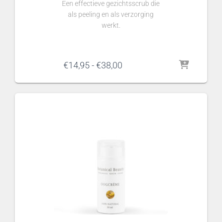
Een effectieve gezichtsscrub die
als peeling en als verzorging
werkt.
Prijsklasse:
€
14,95
-
€
38,00
€14,95
tot
€38,00