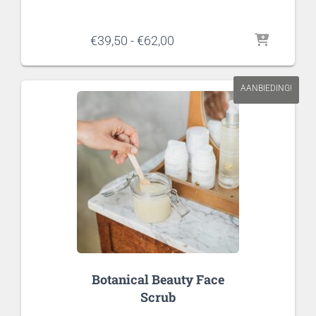
Prijsklasse:
€
39,50
-
€
62,00
€39,50
tot
€62,00
AANBIEDING!
Botanical Beauty Face
Scrub