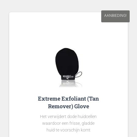
AANBIEDING!
Extreme Exfoliant (Tan
Remover) Glove
Het verwijdert dode huidcellen
waardoor een frisse, gladde
huid te voorschijn komt