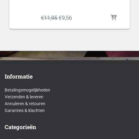
Oorspronkelijke
Huidige
€
11,95
€
9,56
prijs
prijs
was:
is:
€11,95.
€9,56.
Informatie
Betalingsmogelijkheden
Verzenden & leveren
Annuleren & retouren
Garanties & klachten
Categorieën