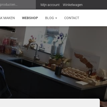
 producten…
Z
Mijn account
Winkelwagen
o
AK MAKEN
WEBSHOP
BLOG
CONTACT
e
k
e
n
n
a
a
r
: