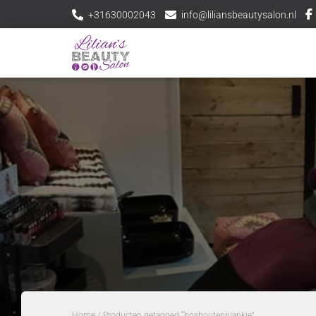
+31630002043
info@liliansbeautysalon.nl
Home
/ Producten getagged “boshoutenplankje”