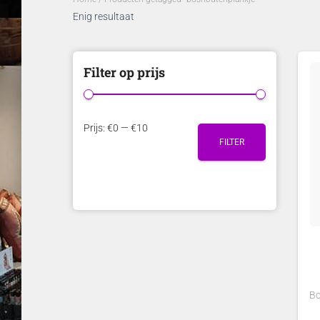
Enig resultaat
Filter op prijs
M
M
Prijs:
€0
—
€10
FILTER
i
a
n
x
.
.
p
p
r
r
i
i
j
j
s
s
Bo