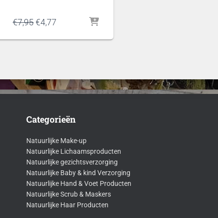
Oorspronkelijke
Huidige
€
7,95
€
4,77
prijs
prijs
was:
is:
€7,95.
€4,77.
Categorieën
Natuurlijke Make-up
Natuurlijke Lichaamsproducten
Natuurlijke gezichtsverzorging
Natuurlijke Baby & kind Verzorging
Natuurlijke Hand & Voet Producten
Natuurlijke Scrub & Maskers
Natuurlijke Haar Producten