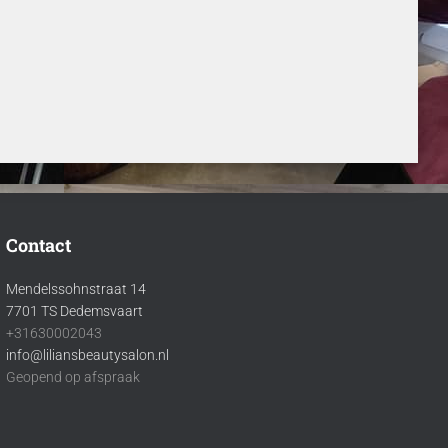
Contact
Mendelssohnstraat 14
7701 TS Dedemsvaart
+31630002043
info@liliansbeautysalon.nl
Geopend op afspraak