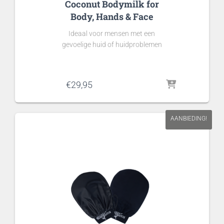
Coconut Bodymilk for
Body, Hands & Face
Ideaal voor mensen met een
gevoelige huid of huidproblemen
€
29,95
AANBIEDING!