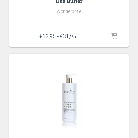
Use Butter
Wonderpotje
Prijsklasse:
€
12,95
-
€
31,95
€12,95
tot
€31,95