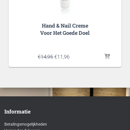
Hand & Nail Creme
Voor Het Goede Doel
Oorspronkelijke
Huidige
€
14,95
€
11,96
prijs
prijs
was:
is:
€14,95.
€11,96.
Informatie
Betalingsmogelijkheden