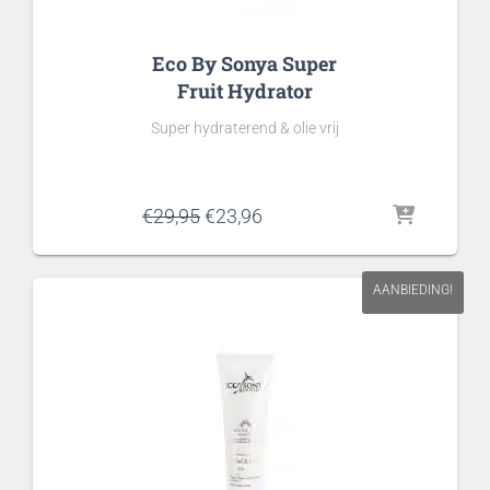
Eco By Sonya Super
Fruit Hydrator
Super hydraterend & olie vrij
Oorspronkelijke
Huidige
€
29,95
€
23,96
prijs
prijs
was:
is:
€29,95.
€23,96.
AANBIEDING!