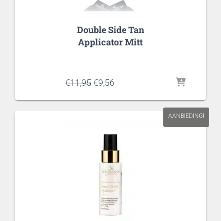
Double Side Tan
Applicator Mitt
Oorspronkelijke
Huidige
€
11,95
€
9,56
prijs
prijs
was:
is:
€11,95.
€9,56.
AANBIEDING!