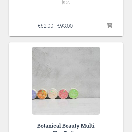
jaar.
Prijsklasse:
€
62,00
-
€
93,00
€62,00
tot
€93,00
Botanical Beauty Multi