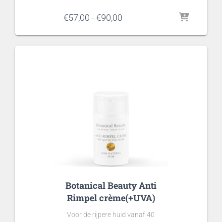
Prijsklasse:
€
57,00
-
€
90,00
€57,00
tot
€90,00
Botanical Beauty Anti
Rimpel crème(+UVA)
Voor de rijpere huid vanaf 40