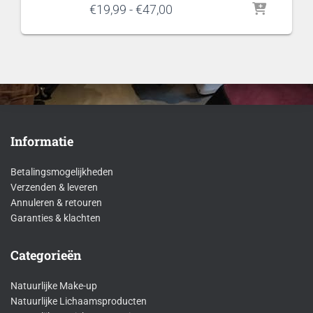
Prijsklasse:
€
19,99
-
€
47,00
€19,99
tot
€47,00
Informatie
Betalingsmogelijkheden
Verzenden & leveren
Annuleren & retouren
Garanties & klachten
Categorieën
Natuurlijke Make-up
Natuurlijke Lichaamsproducten