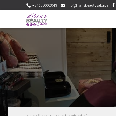
+31630002043
info@liliansbeautysalon.nl
Home
/ Producten getagged “doorbloeding”