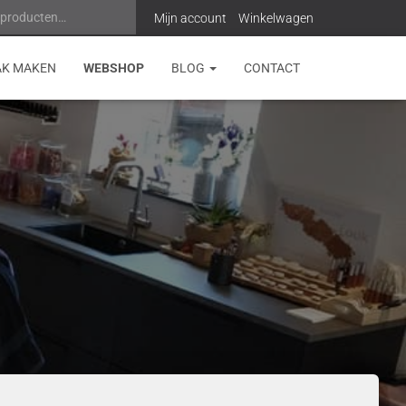
 producten…
Z
Mijn account
Winkelwagen
o
AK MAKEN
WEBSHOP
BLOG
CONTACT
e
k
e
n
n
a
a
r
: