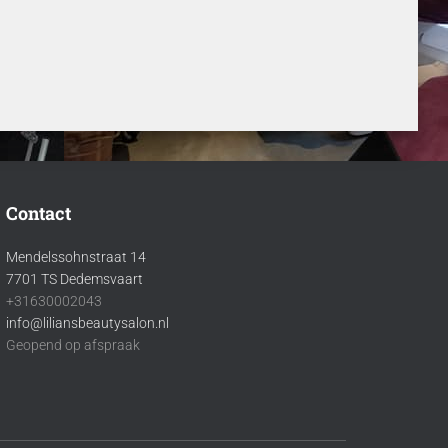
Contact
Mendelssohnstraat 14
7701 TS Dedemsvaart
+31630002043
info@liliansbeautysalon.nl
Geopend op afspraak