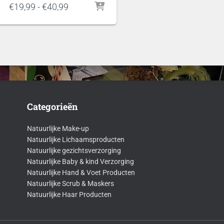
Prijsklasse:
€
19,99
-
€
40,99
€19,99
tot
€40,99
Categorieën
Natuurlijke Make-up
Natuurlijke Lichaamsproducten
Natuurlijke gezichtsverzorging
Natuurlijke Baby & kind Verzorging
Natuurlijke Hand & Voet Producten
Natuurlijke Scrub & Maskers
Natuurlijke Haar Producten