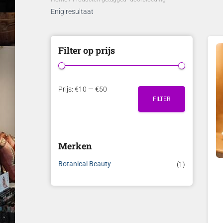
Enig resultaat
Filter op prijs
M
M
Prijs:
€10
—
€50
FILTER
i
a
n
x
.
.
Merken
p
p
r
r
Botanical Beauty
(1)
i
i
j
j
s
s