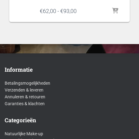
Prijsklasse:
€
62,00
-
€
93,00
€62,00
tot
€93,00
Informatie
Betalingsmogelijkheden
Verzenden & leveren
Annuleren & retouren
Garanties & klachten
Categorieën
Natuurlijke Make-up