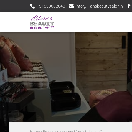
+31630002043
info@liliansbeautysalon.nl
Home
/ Producten getagged “gezicht bruiner'”