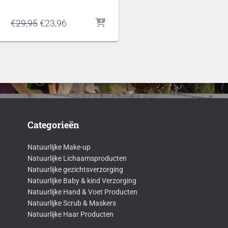
Oorspronkelijke
Huidige
€
29,95
€
23,96
prijs
prijs
was:
is:
€29,95.
€23,96.
Categorieën
Natuurlijke Make-up
Natuurlijke Lichaamsproducten
Natuurlijke gezichtsverzorging
Natuurlijke Baby & kind Verzorging
Natuurlijke Hand & Voet Producten
Natuurlijke Scrub & Maskers
Natuurlijke Haar Producten