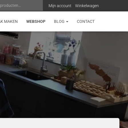
 producten…
Z
Mijn account
Winkelwagen
o
AK MAKEN
WEBSHOP
BLOG
CONTACT
e
k
e
n
n
a
a
r
: