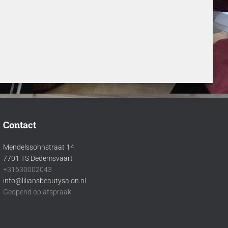
Contact
Mendelssohnstraat 14
7701 TS Dedemsvaart
+31630002043
info@liliansbeautysalon.nl
Geopend op afspraak