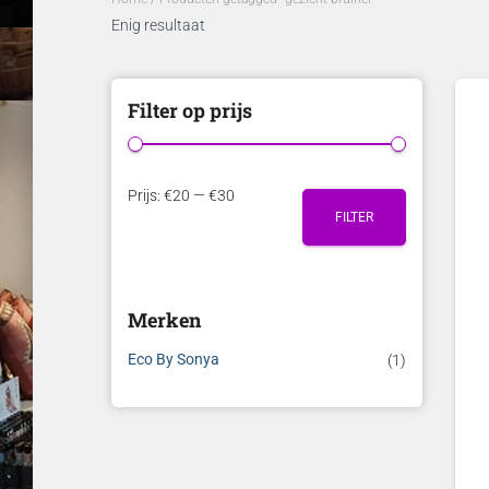
Enig resultaat
Filter op prijs
M
M
Prijs:
€20
—
€30
FILTER
i
a
n
x
.
.
Merken
p
p
r
r
Eco By Sonya
(1)
i
i
j
j
s
s