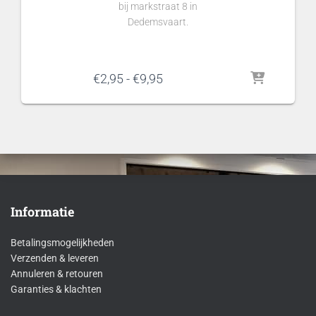
bij markstraat 8 in
Dedemsvaart.
Prijsklasse:
€
2,95
-
€
9,95
€2,95
tot
€9,95
Informatie
Betalingsmogelijkheden
Verzenden & leveren
Annuleren & retouren
Garanties & klachten