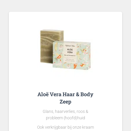
Aloë Vera Haar & Body
Zeep
Glans, haarverlies, roos &
probleem (hoofd)huid
Ook verkrijgbaar bij onze kraam