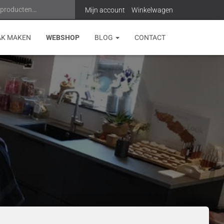
 producten…
Z
Mijn account
Winkelwagen
o
AK MAKEN
WEBSHOP
BLOG
CONTACT
e
k
e
n
n
a
a
r
: