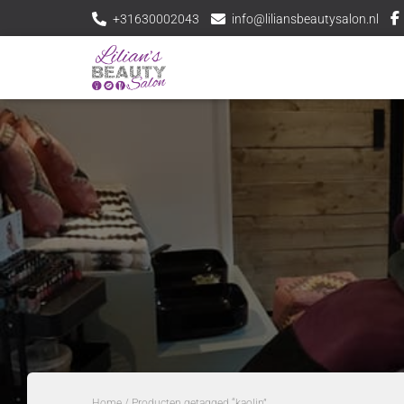
+31630002043
info@liliansbeautysalon.nl
Home
/ Producten getagged “kaolin”