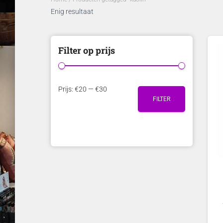
Enig resultaat
Filter op prijs
M
M
Prijs:
€20
—
€30
FILTER
i
a
n
x
.
.
p
p
r
r
i
i
j
j
s
s