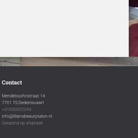
Contact
Mendelssohnstraat 14
7701 TS Dedemsvaart
+31630002043
info@liliansbeautysalon.nl
Geopend op afspraak