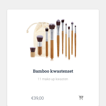
Bamboo kwastenset
11 make-up kwasten
€
39,00