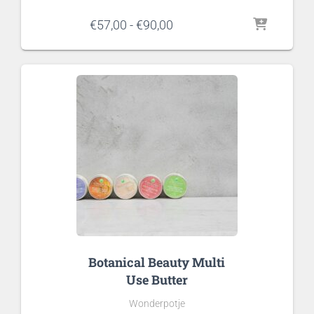
Prijsklasse:
€
57,00
-
€
90,00
€57,00
tot
€90,00
Botanical Beauty Multi
Use Butter
Wonderpotje