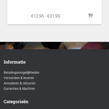
Prijsklasse:
€
12,95
-
€
31,95
€12,95
tot
€31,95
Informatie
Betalingsmogelijkheden
Verzenden & leveren
Annuleren & retouren
Garanties & klachten
Categorieën