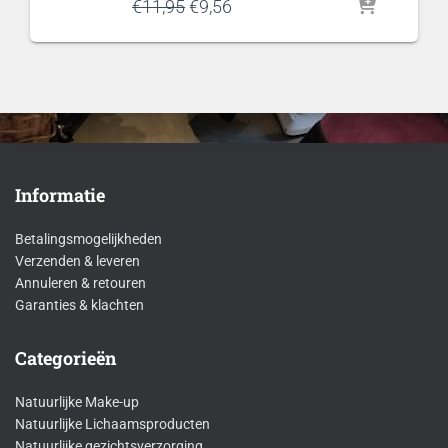
Oorspronkelijke
Huidige
€
11,95
€
9,56
prijs
prijs
was:
is:
€11,95.
€9,56.
Informatie
Betalingsmogelijkheden
Verzenden & leveren
Annuleren & retouren
Garanties & klachten
Categorieën
Natuurlijke Make-up
Natuurlijke Lichaamsproducten
Natuurlijke gezichtsverzorging