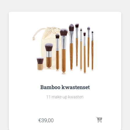
Bamboo kwastenset
11 make-up kwasten
€
39,00