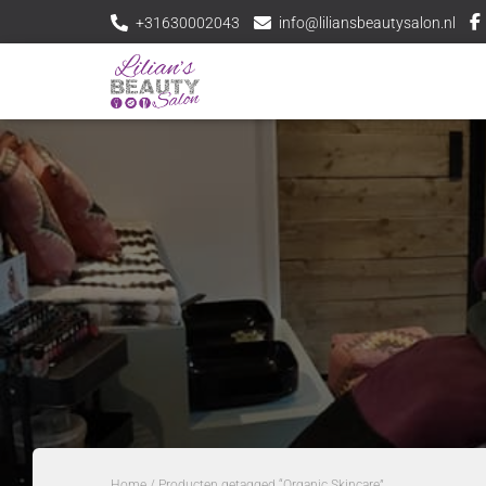
+31630002043
info@liliansbeautysalon.nl
Home
/ Producten getagged “Organic Skincare”