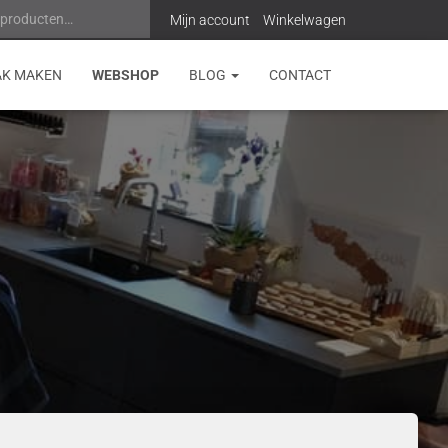
 producten…
Z
Mijn account
Winkelwagen
o
AK MAKEN
WEBSHOP
BLOG
CONTACT
e
k
e
n
n
a
a
r
: