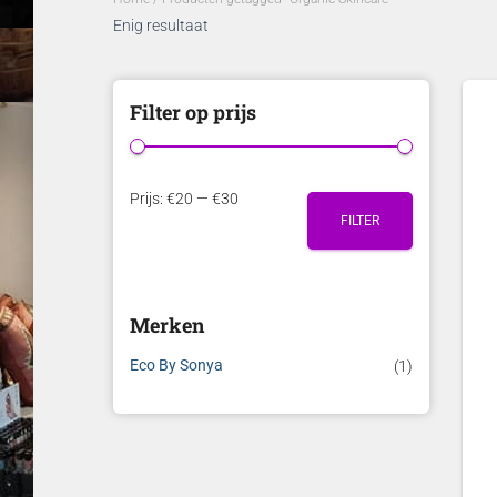
Enig resultaat
Filter op prijs
M
M
Prijs:
€20
—
€30
FILTER
i
a
n
x
.
.
Merken
p
p
r
r
Eco By Sonya
(1)
i
i
j
j
s
s