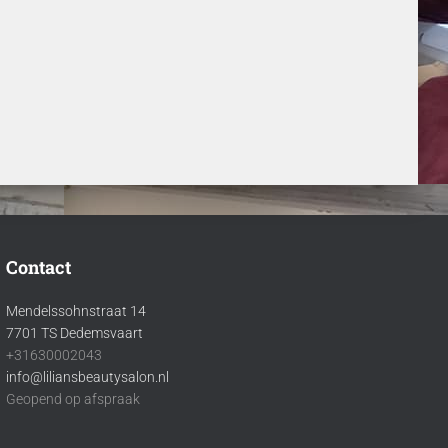
Contact
Mendelssohnstraat 14
7701 TS Dedemsvaart
+31630002043
info@liliansbeautysalon.nl
Geopend op afspraak