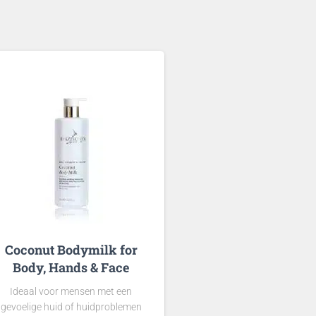
Coconut Bodymilk for
Body, Hands & Face
Ideaal voor mensen met een
gevoelige huid of huidproblemen