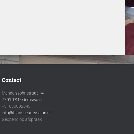
Contact
Mendelssohnstraat 14
7701 TS Dedemsvaart
+31630002043
info@liliansbeautysalon.nl
Geopend op afspraak