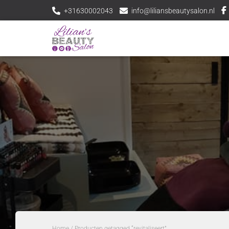
+31630002043
info@liliansbeautysalon.nl
Home
/ Producten getagged “revitaliseert”