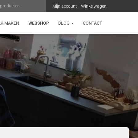
 producten…
Z
Mijn account
Winkelwagen
o
AK MAKEN
WEBSHOP
BLOG
CONTACT
e
k
e
n
n
a
a
r
: