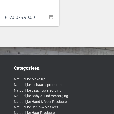
Prijsklasse:
€
57,00
-
€
90,00
€57,00
tot
€90,00
Categorieën
Natuurlijke Make-up
Natuurlijke Lichaamsproducten
Natuurlijke gezichtsverzorging
Natuurlijke Baby & kind Verzorging
Natuurlijke Hand & Voet Producten
Natuurlijke Scrub & Maskers
Natuurlijke Haar Producten