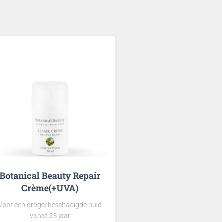
Botanical Beauty Repair
Crème(+UVA)
Voor een droge/beschadigde huid
vanaf 25 jaar