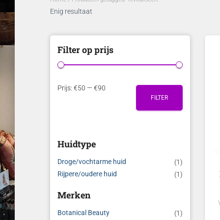
Enig resultaat
Filter op prijs
M
M
Prijs:
€50
—
€90
FILTER
i
a
n
x
.
.
Huidtype
p
p
r
r
Droge/vochtarme huid
(1)
i
i
Rijpere/oudere huid
(1)
j
j
Merken
s
s
Botanical Beauty
(1)