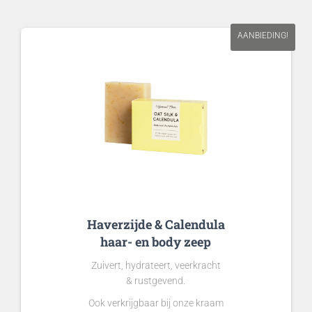
AANBIEDING!
Haverzijde & Calendula
haar- en body zeep
Zuivert, hydrateert, veerkracht
& rustgevend.
Ook verkrijgbaar bij onze kraam