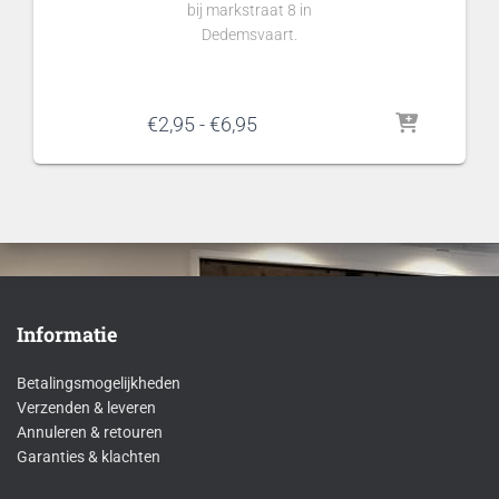
bij markstraat 8 in
Dedemsvaart.
Prijsklasse:
€
2,95
-
€
6,95
€2,95
tot
€6,95
Informatie
Betalingsmogelijkheden
Verzenden & leveren
Annuleren & retouren
Garanties & klachten