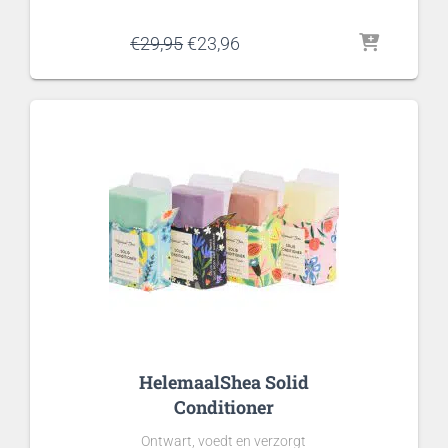
Oorspronkelijke
Huidige
€
29,95
€
23,96
prijs
prijs
was:
is:
€29,95.
€23,96.
HelemaalShea Solid
Conditioner
Ontwart, voedt en verzorgt