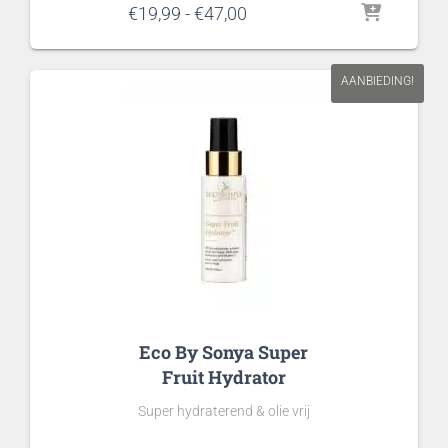
Prijsklasse:
€
19,99
-
€
47,00
€19,99
tot
€47,00
AANBIEDING!
Eco By Sonya Super
Fruit Hydrator
Super hydraterend & olie vrij