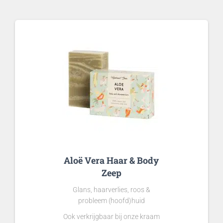
Aloë Vera Haar & Body
Zeep
Glans, haarverlies, roos &
probleem (hoofd)huid
Ook verkrijgbaar bij onze kraam