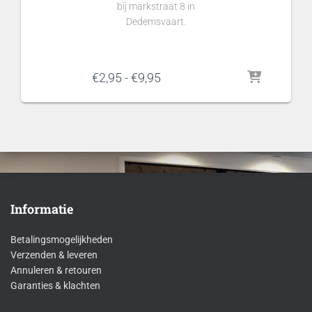
bij markstraat 8 in
Dedemsvaart.
Prijsklasse:
€
2,95
-
€
9,95
€2,95
tot
€9,95
Informatie
Betalingsmogelijkheden
Verzenden & leveren
Annuleren & retouren
Garanties & klachten