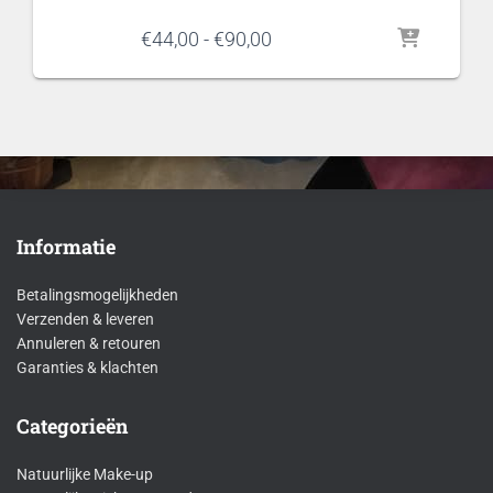
Prijsklasse:
€
44,00
-
€
90,00
€44,00
tot
€90,00
Informatie
Betalingsmogelijkheden
Verzenden & leveren
Annuleren & retouren
Garanties & klachten
Categorieën
Natuurlijke Make-up