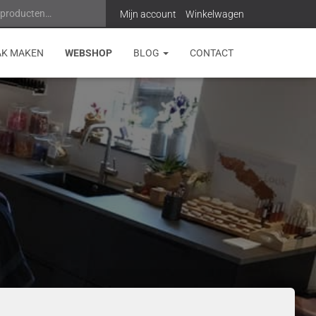
 producten…
Z
Mijn account
Winkelwagen
o
AK MAKEN
WEBSHOP
BLOG
CONTACT
e
k
e
n
n
a
a
r
: