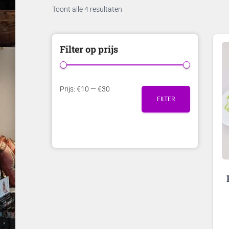
Toont alle 4 resultaten
Filter op prijs
M
M
Prijs:
€10
—
€30
FILTER
i
a
n
x
.
.
p
p
r
r
i
i
j
j
s
s