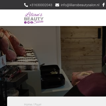
+31630002043
info@liliansbeautysalon.nl
Home
/ Puurr