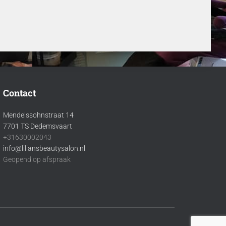
Contact
Mendelssohnstraat 14
7701 TS Dedemsvaart
+31630002043
info@liliansbeautysalon.nl
Geopend op afspraak