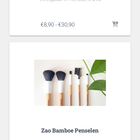
Prijsklasse:
€
8,90
-
€
30,90
€8,90
tot
€30,90
Zao Bamboe Penselen