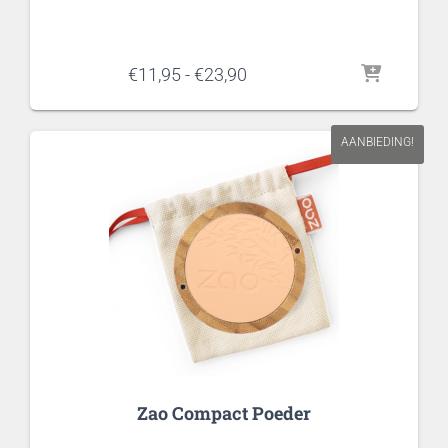
Prijsklasse:
€
11,95
-
€
23,90
€11,95
tot
€23,90
AANBIEDING!
Zao Compact Poeder