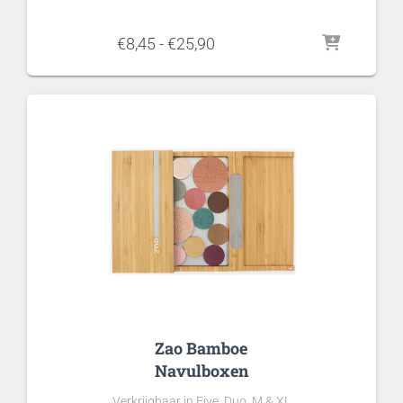
Prijsklasse:
€
8,45
-
€
25,90
€8,45
tot
€25,90
Zao Bamboe
Navulboxen
Verkrijgbaar in Five, Duo, M & XL