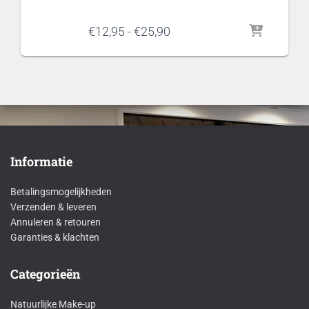
Prijsklasse:
€
12,95
-
€
25,90
€12,95
tot
€25,90
Informatie
Betalingsmogelijkheden
Verzenden & leveren
Annuleren & retouren
Garanties & klachten
Categorieën
Natuurlijke Make-up