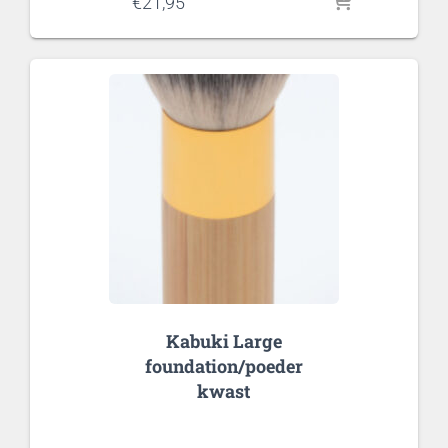
€
21,95
Kabuki Large
foundation/poeder
kwast