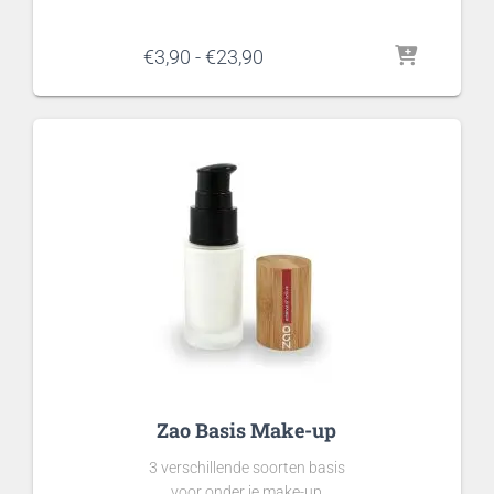
Prijsklasse:
€
3,90
-
€
23,90
€3,90
tot
€23,90
Zao Basis Make-up
3 verschillende soorten basis
voor onder je make-up