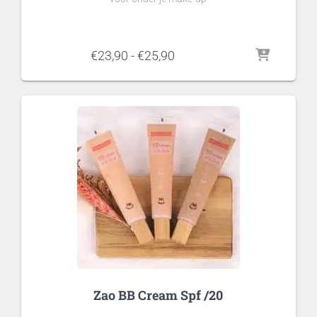
Prijsklasse:
€
23,90
-
€
25,90
€23,90
tot
€25,90
Zao BB Cream Spf /20