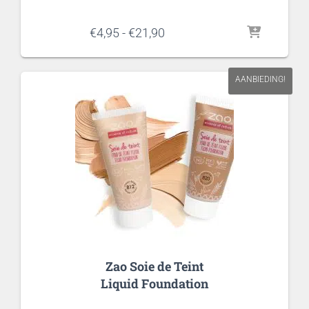
Prijsklasse:
€
4,95
-
€
21,90
€4,95
tot
€21,90
AANBIEDING!
Zao Soie de Teint
Liquid Foundation