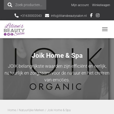
Zoek producten…
Z
Mijn account
Winkelwagen
o
+31630002043
info@liliansbeautysalon.nl
e
NAVI
k
e
Joik Home & Spa
n
JOIK belangrijkste waarden zijn efficiënt en eerlijk,
n
natuurlijk en zorgzaam voor de natuur en het creëren
a
van emoties.
a
r
:
Home
/
Natuurlijke Merken
/ Joik Home & Spa