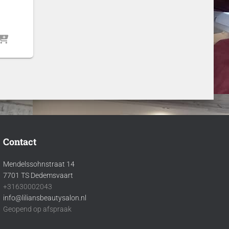
Contact
Mendelssohnstraat 14
7701 TS Dedemsvaart
+31630002043
info@liliansbeautysalon.nl
Geopend op afspraak