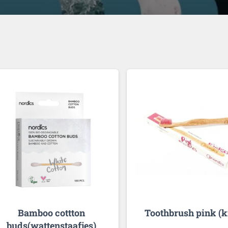
Bamboo cottton
Toothbrush pink (k
buds(wattenstaafjes)