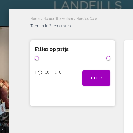
Home
/
Natuurlijke Merken
/ Nordics Care
Toont alle 2 resultaten
Filter op prijs
M
M
Prijs:
€0
—
€10
FILTER
i
a
n
x
.
.
p
p
r
r
i
i
j
j