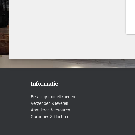
s
s
Informatie
Betalingsmogelijkheden
Verzenden & leveren
Annuleren & retouren
Garanties & klachten