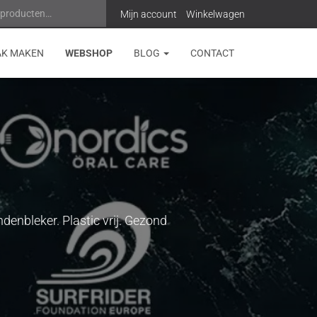
 producten…
Z
Mijn account
Winkelwagen
o
AK MAKEN
WEBSHOP
BLOG
CONTACT
e
k
e
n
n
a
enbleker. Plastic vrij. Gezond
a
r
: