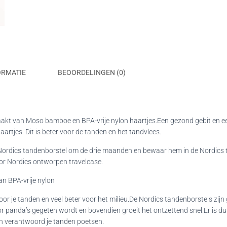
ORMATIE
BEOORDELINGEN (0)
akt van Moso bamboe en BPA-vrije nylon haartjes.Een gezond gebit en e
artjes. Dit is beter voor de tanden en het tandvlees.
 Nordics tandenborstel om de drie maanden en bewaar hem in de Nordics
oor Nordics ontworpen travelcase.
n BPA-vrije nylon
oor je tanden en veel beter voor het milieu.De Nordics tandenborstels z
r panda’s gegeten wordt en bovendien groeit het ontzettend snel.Er is dus
en verantwoord je tanden poetsen.