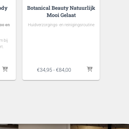
Body
Botanical Beauty Natuurlijk
Mooi Gelaat
oo en
Huidverzorgings- en reinigingsroutine
m bij
rt.
asse:
Prijsklasse:
€
34,95
-
€
84,00
€34,95
tot
€84,00