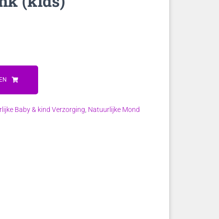
nk (kids)
EN
lijke Baby & kind Verzorging
,
Natuurlijke Mond