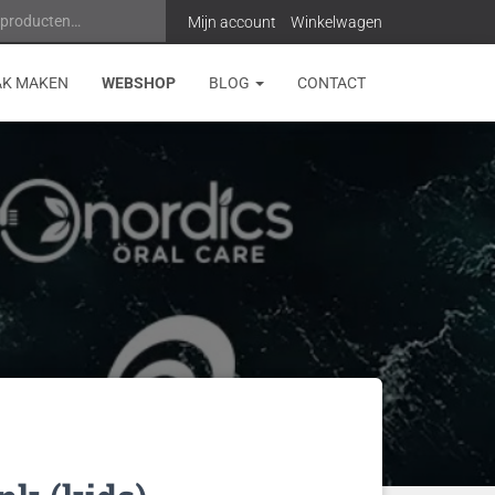
 producten…
Z
Mijn account
Winkelwagen
o
AK MAKEN
WEBSHOP
BLOG
CONTACT
e
k
e
n
n
a
a
r
: