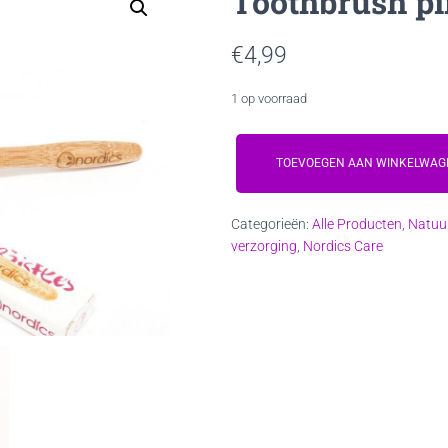
Toothbrush pi
€
4,99
1 op voorraad
Toothbrush
pink
TOEVOEGEN AAN WINKELWAG
(kids)
aantal
Categorieën:
Alle Producten
,
Natuur
verzorging
,
Nordics Care