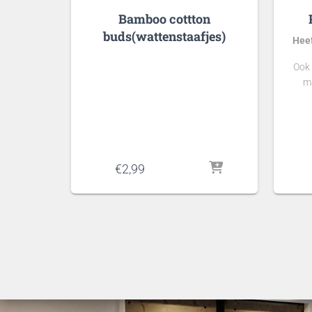
Bamboo cottton
buds(wattenstaafjes)
Heef
Ook 
ma
€
2,99