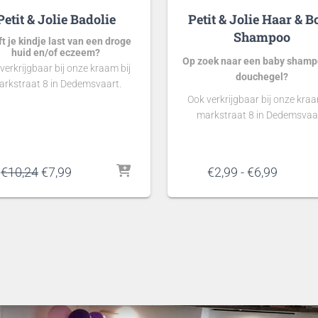
Petit & Jolie Badolie
Petit & Jolie Haar & 
Shampoo
t je kindje last van een droge
huid en/of eczeem?
Op zoek naar een baby shamp
verkrijgbaar bij onze kraam bij
douchegel?
rkstraat 8 in Dedemsvaart.
Ook verkrijgbaar bij onze kraa
markstraat 8 in Dedemsvaa
Oorspronkelijke
Huidige
Prijskl
€
10,24
€
7,99
€
2,99
-
€
6,99
prijs
prijs
€2,99
was:
is:
tot
€10,24.
€7,99.
€6,99