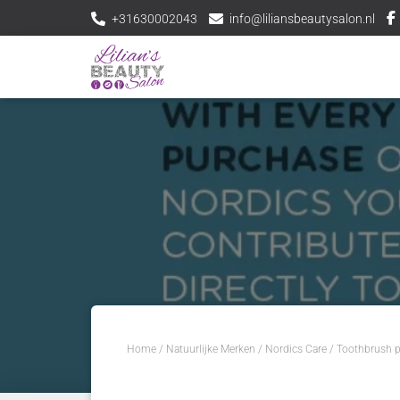
+31630002043
info@liliansbeautysalon.nl
Home
/
Natuurlijke Merken
/
Nordics Care
/ Toothbrush p