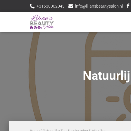
+31630002043
info@liliansbeautysalon.nl
Natuurli
Home
/ Natuurlijke Zon Bescherming & After Sun