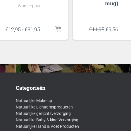
mug)
Wonderpotje
Prijsklasse:
Oorspronke
Huidi
€
12,95
-
€
31,95
€
11,95
€
9,56
€12,95
prijs
prijs
tot
was:
is:
€31,95
€11,95.
€9,56
Categorieën
Natuurlijke Make-up
Natuurlijke Lichaamsproducten
Natuurlijke gezichtsverzorging
Natuurlijke Baby & kind Verzorging
Natuurlijke Hand & Voet Producten