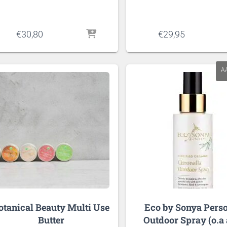
€
30,80
€
29,95
A
otanical Beauty Multi Use
Eco by Sonya Pers
Butter
Outdoor Spray (o.a 