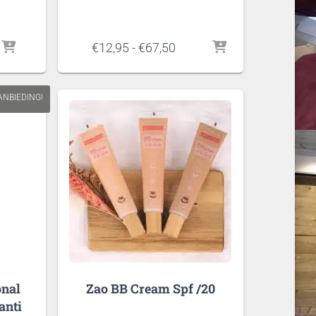
Prijsklasse:
€
12,95
-
€
67,50
€12,95
tot
€67,50
ANBIEDING!
onal
Zao BB Cream Spf /20
anti