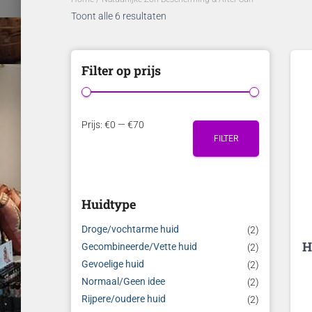
Toont alle 6 resultaten
Filter op prijs
M
M
Prijs:
€0
—
€70
FILTER
i
a
n
x
.
.
Huidtype
p
p
r
r
Droge/vochtarme huid
(2)
H
i
i
Gecombineerde/Vette huid
(2)
Gevoelige huid
(2)
j
j
Normaal/Geen idee
(2)
s
s
Rijpere/oudere huid
(2)