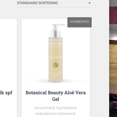
AANBIEDING!
lk spf
Botanical Beauty Aloë Vera
Gel
Verzachtend, hydraterend,
verkoelend en kalmerend.