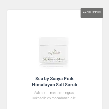
AANBIEDING!
Eco by Sonya Pink
Himalayan Salt Scrub
Salt scrub met citroengras,
kokosolie en macadamia-olie.