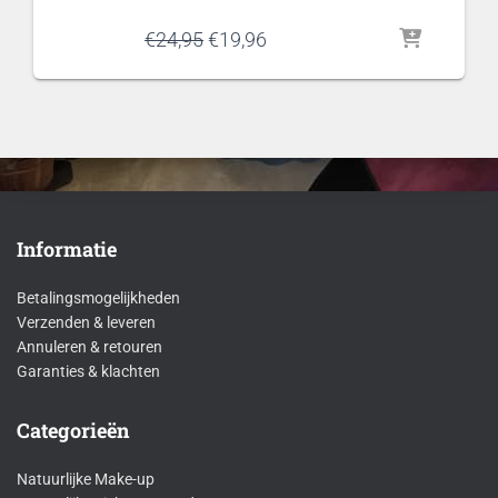
Oorspronkelijke
Huidige
€
24,95
€
19,96
prijs
prijs
was:
is:
€24,95.
€19,96.
Informatie
Betalingsmogelijkheden
Verzenden & leveren
Annuleren & retouren
Garanties & klachten
Categorieën
Natuurlijke Make-up