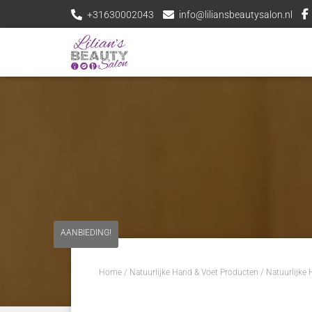
+31630002043
info@liliansbeautysalon.nl
AANBIEDING!
Home
/
Natuurlijke Hand & Voet Producten
/
Natuurlijke