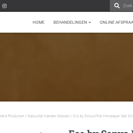
Zoek
HOME
BEHANDELINGEN
ONLINE AFSPRA
 Hand Producten
/
Natuurlijk Handen Wassen
/ Eco by Sonya Pink Himalayan Salt Sc