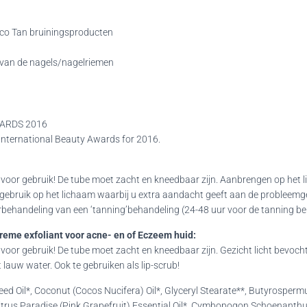
Eco Tan bruiningsproducten
g van de nagels/nagelriemen
WARDS 2016
nternational Beauty Awards for 2016.
voor gebruik! De tube moet zacht en kneedbaar zijn. Aanbrengen op het 
gebruik op het lichaam waarbij u extra aandacht geeft aan de probleem
oorbehandeling van een ‘tanning’behandeling (24-48 uur voor de tanning b
reme exfoliant voor acne- en of Eczeem huid:
voor gebruik! De tube moet zacht en kneedbaar zijn. Gezicht licht bevoch
lauw water. Ook te gebruiken als lip-scrub!
eed Oil*, Coconut (Cocos Nucifera) Oil*, Glyceryl Stearate**, Butyrosperm
 Citrus Paradise (Pink Grapefruit) Essential Oil*, Cymbopogon Schoenanth