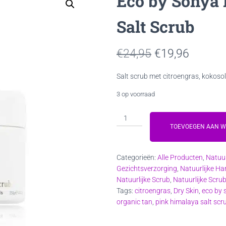
Eco by Sonya
Salt Scrub
Oorspronkelij
Huidig
€
24,95
€
19,96
prijs
prijs
Salt scrub met citroengras, kokoso
was:
is:
3 op voorraad
€24,95.
€19,96
Eco
by
TOEVOEGEN AAN 
Sonya
Pink
Categorieën:
Alle Producten
,
Natuu
Himalayan
Gezichtsverzorging
,
Natuurlijke H
Salt
Natuurlijke Scrub
,
Natuurlijke Scru
Scrub
Tags:
citroengras
,
Dry Skin
,
eco by 
aantal
organic tan
,
pink himalaya salt scr