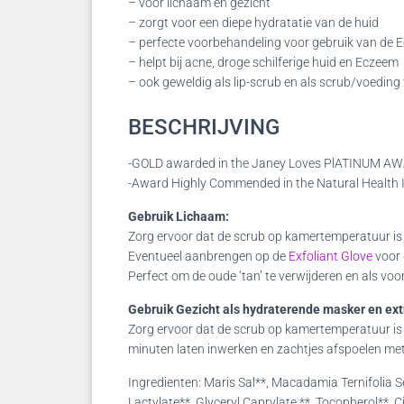
– voor lichaam en gezicht
– zorgt voor een diepe hydratatie van de huid
– perfecte voorbehandeling voor gebruik van de 
– helpt bij acne, droge schilferige huid en Eczeem
– ook geweldig als lip-scrub en als scrub/voedin
BESCHRIJVING
-GOLD awarded in the Janey Loves PlATINUM A
-Award Highly Commended in the Natural Health I
Gebruik Lichaam:
Zorg ervoor dat de scrub op kamertemperatuur is 
Eventueel aanbrengen op de
Exfoliant Glove
voor 
Perfect om de oude ‘tan’ te verwijderen en als v
Gebruik Gezicht als hydraterende masker en ext
Zorg ervoor dat de scrub op kamertemperatuur is 
minuten laten inwerken en zachtjes afspoelen met 
Ingredienten: Maris Sal**, Macadamia Ternifolia S
Lactylate**, Glyceryl Caprylate **, Tocopherol**,