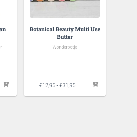
Tan
Botanical Beauty Multi Use
Butter
er
Wonderpotje
jke
ge
Prijsklasse:
€
12,95
-
€
31,95
€12,95
tot
.
€31,95