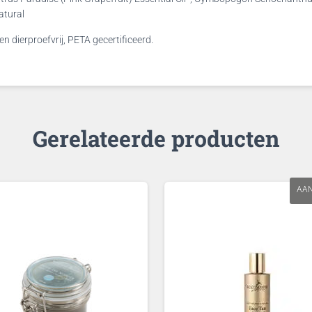
atural
n dierproefvrij, PETA gecertificeerd.
Gerelateerde producten
AAN