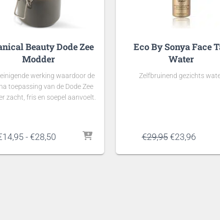
anical Beauty Dode Zee
Eco By Sonya Face 
Modder
Water
reinigende werking waardoor de
Zelfbruinend gezichts wat
 na toepassing van de Dode Zee
 zacht, fris en soepel aanvoelt.
Prijsklasse:
Oorspronkeli
Huidi
€
14,95
-
€
28,50
€
29,95
€
23,96
€14,95
prijs
prijs
tot
was:
is:
€28,50
€29,95.
€23,96