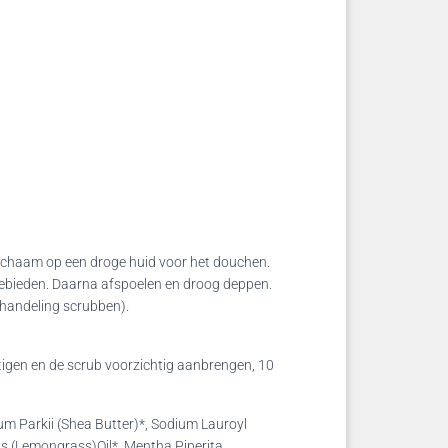
lichaam op een droge huid voor het douchen.
gebieden. Daarna afspoelen en droog deppen.
ehandeling scrubben).
tigen en de scrub voorzichtig aanbrengen, 10
um Parkii (Shea Butter)*, Sodium Lauroyl
us (Lemongrass)Oil*, Mentha Piperita