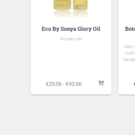
Eco By Sonya Glory Oil
Bot
Wonder olie
Diep 
huid
Modder
Prijsklasse:
€
29,56
-
€
93,56
€29,56
tot
€93,56