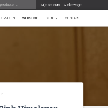
 producten…
Z
Mijn account
Winkelwagen
o
AK MAKEN
WEBSHOP
BLOG
CONTACT
e
k
e
n
n
a
a
r
rub
: