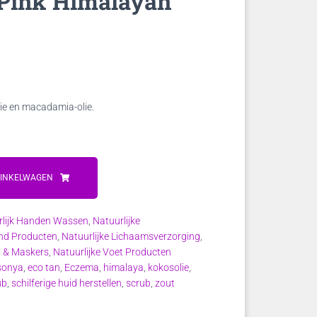
 Pink Himalayan
ke
e
lie en macadamia-olie.
.
WINKELWAGEN
rlijk Handen Wassen
,
Natuurlijke
and Producten
,
Natuurlijke Lichaamsverzorging
,
b & Maskers
,
Natuurlijke Voet Producten
sonya
,
eco tan
,
Eczema
,
himalaya
,
kokosolie
,
ub
,
schilferige huid herstellen
,
scrub
,
zout