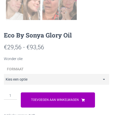
Eco By Sonya Glory Oil
Prijsklasse:
€
29,56
-
€
93,56
€29,56
Wonder olie
tot
FORMAAT
€93,56
Eco
By
TOEVOEGEN AAN WINKELWAGEN
Sonya
Glory