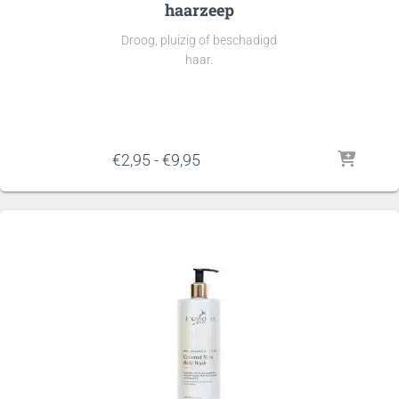
haarzeep
Droog, pluizig of beschadigd
haar.
Prijsklasse:
€
2,95
-
€
9,95
€2,95
tot
€9,95