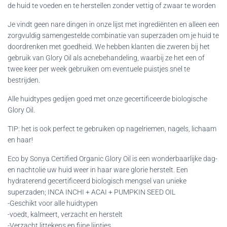
de huid te voeden en te herstellen zonder vettig of zwaar te worden
Je vindt geen nare dingen in onze lijst met ingrediënten en alleen een
zorgvuldig samengestelde combinatie van superzaden om je huid te
doordrenken met goedheid. We hebben klanten die zweren bij het
gebruik van Glory Oil als acnebehandeling, waarbij ze het een of
twee keer per week gebruiken om eventuele puistjes snel te
bestrijden.
Alle huidtypes gedijen goed met onze gecertificeerde biologische
Glory Oil.
TIP: het is ook perfect te gebruiken op nagelriemen, nagels, lichaam
en haar!
Eco by Sonya Certified Organic Glory Oil is een wonderbaarlijke dag-
en nachtolie uw huid weer in haar ware glorie herstelt. Een
hydraterend gecertificeerd biologisch mengsel van unieke
superzaden; INCA INCHI + ACAI + PUMPKIN SEED OIL
-Geschikt voor alle huidtypen
-voedt, kalmeert, verzacht en herstelt
-Verzacht littekens en fijne lijntjes