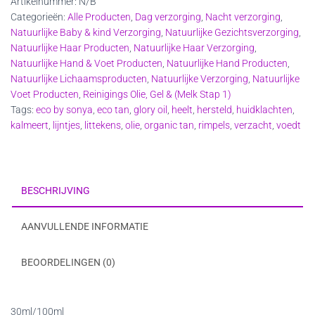
Artikelnummer:
N/B
Oil
Categorieën:
Alle Producten
,
Dag verzorging
,
Nacht verzorging
,
aantal
Natuurlijke Baby & kind Verzorging
,
Natuurlijke Gezichtsverzorging
,
Natuurlijke Haar Producten
,
Natuurlijke Haar Verzorging
,
Natuurlijke Hand & Voet Producten
,
Natuurlijke Hand Producten
,
Natuurlijke Lichaamsproducten
,
Natuurlijke Verzorging
,
Natuurlijke
Voet Producten
,
Reinigings Olie, Gel & (Melk Stap 1)
Tags:
eco by sonya
,
eco tan
,
glory oil
,
heelt
,
hersteld
,
huidklachten
,
kalmeert
,
lijntjes
,
littekens
,
olie
,
organic tan
,
rimpels
,
verzacht
,
voedt
BESCHRIJVING
AANVULLENDE INFORMATIE
BEOORDELINGEN (0)
30ml/100ml