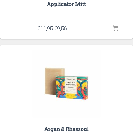
Applicator Mitt
Oorspronkelijke
Huidige
€
11,95
€
9,56
prijs
prijs
was:
is:
€11,95.
€9,56.
Argan & Rhassoul