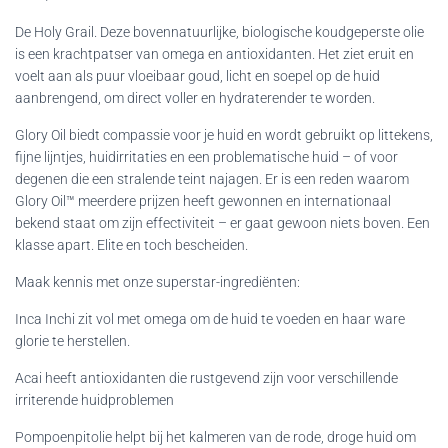
De Holy Grail. Deze bovennatuurlijke, biologische koudgeperste olie
is een krachtpatser van omega en antioxidanten. Het ziet eruit en
voelt aan als puur vloeibaar goud, licht en soepel op de huid
aanbrengend, om direct voller en hydraterender te worden.
Glory Oil biedt compassie voor je huid en wordt gebruikt op littekens,
fijne lijntjes, huidirritaties en een problematische huid – of voor
degenen die een stralende teint najagen. Er is een reden waarom
Glory Oil™️ meerdere prijzen heeft gewonnen en internationaal
bekend staat om zijn effectiviteit – er gaat gewoon niets boven. Een
klasse apart. Elite en toch bescheiden.
Maak kennis met onze superstar-ingrediënten:
Inca Inchi zit vol met omega om de huid te voeden en haar ware
glorie te herstellen.
Acai heeft antioxidanten die rustgevend zijn voor verschillende
irriterende huidproblemen
Pompoenpitolie helpt bij het kalmeren van de rode, droge huid om