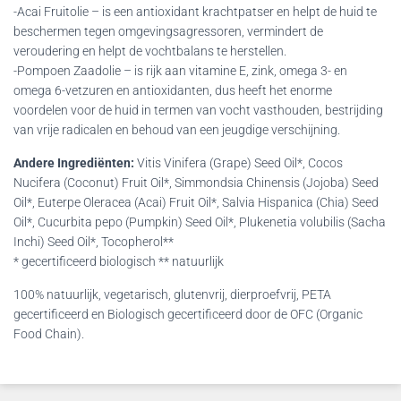
-Acai Fruitolie – is een antioxidant krachtpatser en helpt de huid te
beschermen tegen omgevingsagressoren, vermindert de
veroudering en helpt de vochtbalans te herstellen.
-Pompoen Zaadolie – is rijk aan vitamine E, zink, omega 3- en
omega 6-vetzuren en antioxidanten, dus heeft het enorme
voordelen voor de huid in termen van vocht vasthouden, bestrijding
van vrije radicalen en behoud van een jeugdige verschijning.
Andere Ingrediënten:
Vitis Vinifera (Grape) Seed Oil*, Cocos
Nucifera (Coconut) Fruit Oil*, Simmondsia Chinensis (Jojoba) Seed
Oil*, Euterpe Oleracea (Acai) Fruit Oil*, Salvia Hispanica (Chia) Seed
Oil*, Cucurbita pepo (Pumpkin) Seed Oil*, Plukenetia volubilis (Sacha
Inchi) Seed Oil*, Tocopherol**
* gecertificeerd biologisch ** natuurlijk
100% natuurlijk, vegetarisch, glutenvrij, dierproefvrij, PETA
gecertificeerd en Biologisch gecertificeerd door de OFC (Organic
Food Chain).