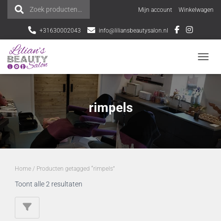
Zoek producten…
Z
Mijn account
Winkelwagen
o
+31630002043
info@liliansbeautysalon.nl
e
NAVI
k
e
rimpels
n
n
a
a
Home
/ Producten getagged “rimpels”
Toont alle 2 resultaten
r
: