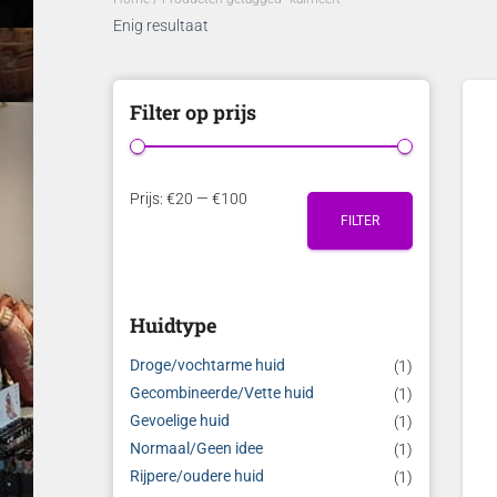
Enig resultaat
Filter op prijs
M
M
Prijs:
€20
—
€100
FILTER
i
a
n
x
.
.
Huidtype
p
p
r
r
Droge/vochtarme huid
(1)
i
i
Gecombineerde/Vette huid
(1)
Gevoelige huid
(1)
j
j
Normaal/Geen idee
(1)
s
s
Rijpere/oudere huid
(1)