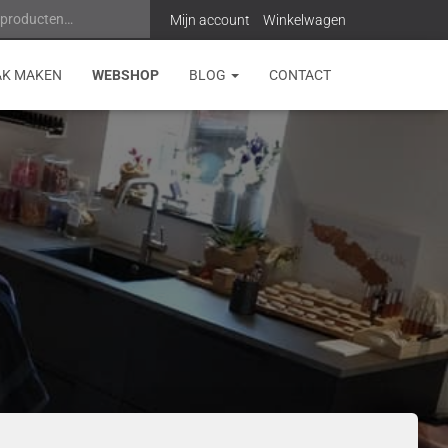
 producten…
Z
Mijn account
Winkelwagen
o
AK MAKEN
WEBSHOP
BLOG
CONTACT
e
k
e
n
n
a
a
r
: