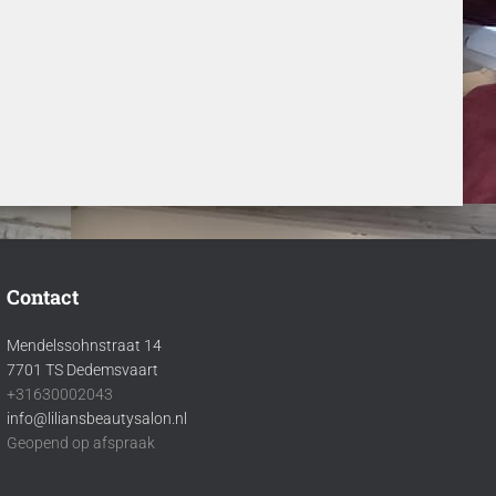
Contact
Mendelssohnstraat 14
7701 TS Dedemsvaart
+31630002043
info@liliansbeautysalon.nl
Geopend op afspraak