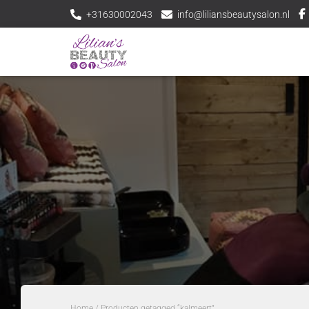
+31630002043
info@liliansbeautysalon.nl
Home
/ Producten getagged “kalmeert”