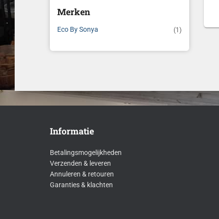
Merken
Eco By Sonya
(1)
Informatie
Betalingsmogelijkheden
Verzenden & leveren
Annuleren & retouren
Garanties & klachten