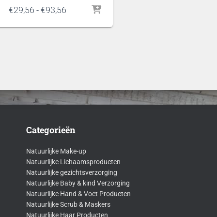
Prijsklasse:
€
29,56
-
€
93,56
€29,56
tot
€93,56
Categorieën
Natuurlijke Make-up
Natuurlijke Lichaamsproducten
Natuurlijke gezichtsverzorging
Natuurlijke Baby & kind Verzorging
Natuurlijke Hand & Voet Producten
Natuurlijke Scrub & Maskers
Natuurlijke Haar Producten