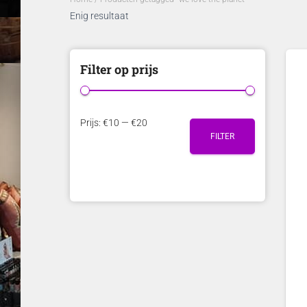
Enig resultaat
Filter op prijs
M
M
Prijs:
€10
—
€20
FILTER
i
a
n
x
.
.
p
p
r
r
i
i
j
j
s
s