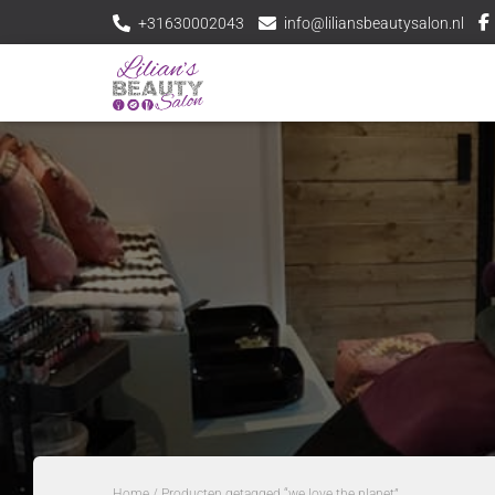
+31630002043
info@liliansbeautysalon.nl
Home
/ Producten getagged “we love the planet”