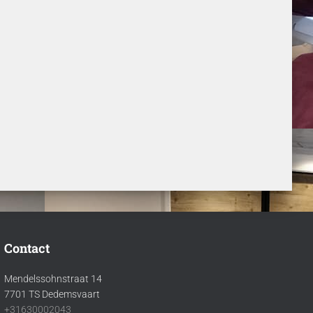
Contact
Mendelssohnstraat 14
7701 TS Dedemsvaart
+31630002043