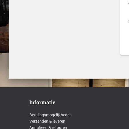
Informatie
Betalingsmogelijkheden
Verzenden & leveren
Annuleren & retouren