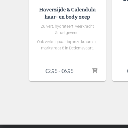
Haverzijde & Calendula
haar- en body zeep
Zuivert, hydrateert, veerkracht
& rustgevend.
Ook verkrijgbaar bij onze kraam bij
markstraat 8 in Dedemsvaart.
Prijsklasse:
€
2,95
-
€
6,95
€2,95
tot
€6,95