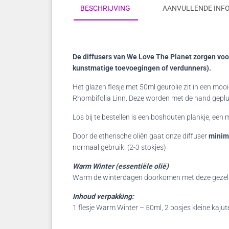
BESCHRIJVING
AANVULLENDE INF
De diffusers van We Love The Planet zorgen voor
kunstmatige toevoegingen of verdunners).
Het glazen flesje met 50ml geurolie zit in een 
Rhombifolia Linn. Deze worden met de hand geplukt
Los bij te bestellen is een boshouten plankje, een
Door de etherische oliën gaat onze diffuser
minima
normaal gebruik. (2-3 stokjes)
Warm Winter (essentiële olië)
Warm de winterdagen doorkomen met deze gezellig
Inhoud verpakking:
1 flesje Warm Winter – 50ml, 2 bosjes kleine kajute