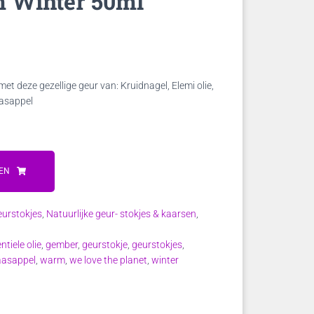
m Winter 50ml
ke
e
deze gezellige geur van: Kruidnagel, Elemi olie,
aasappel
.
EN
eurstokjes
,
Natuurlijke geur- stokjes & kaarsen
,
ntiele olie
,
gember
,
geurstokje
,
geurstokjes
,
aasappel
,
warm
,
we love the planet
,
winter