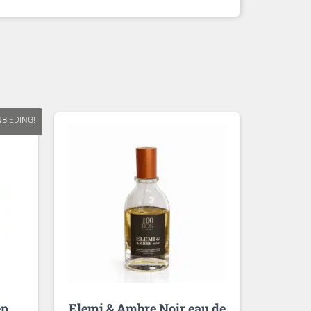
BIEDING!
ep
Elemi & Ambre Noir eau de