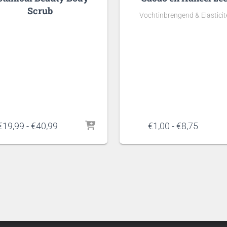
Scrub
Vochtinbrengend & Elasticite
Prijsklasse:
Prijskl
€
19,99
-
€
40,99
€
1,00
-
€
8,75
€19,99
€1,00
tot
tot
€40,99
€8,75