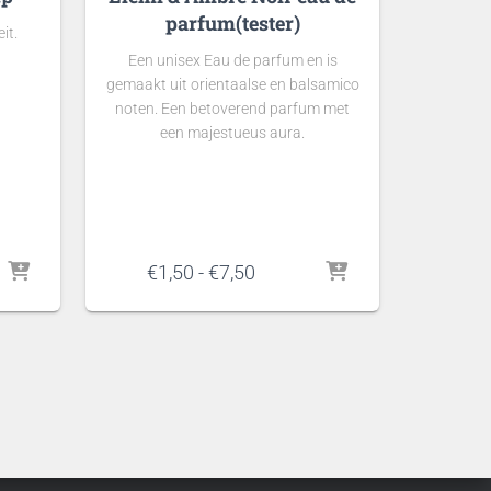
parfum(tester)
it.
Een unisex Eau de parfum en is
gemaakt uit orientaalse en balsamico
noten. Een betoverend parfum met
een majestueus aura.
asse:
Prijsklasse:
€
1,50
-
€
7,50
€1,50
tot
€7,50