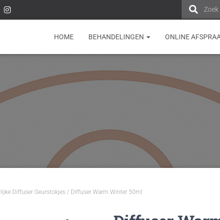
Zoek
HOME
BEHANDELINGEN
ONLINE AFSPRA
lijke Diffuser Geurstokjes
/ Diffuser Warm Winter 50ml