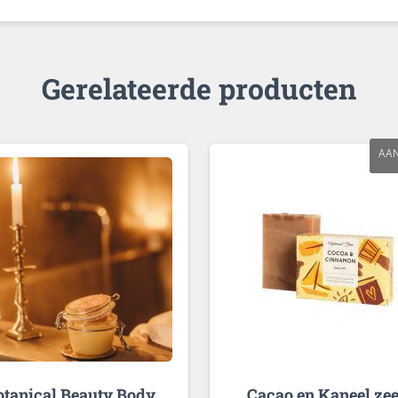
Gerelateerde producten
AAN
otanical Beauty Body
Cacao en Kaneel ze