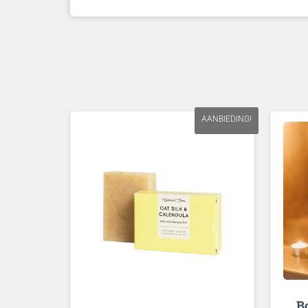
AANBIEDING!
B