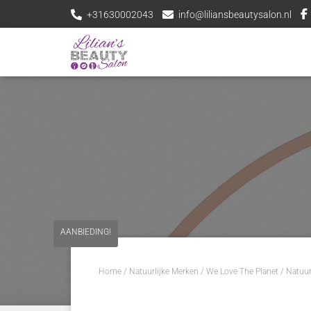
+31630002043
info@liliansbeautysalon.nl
AANBIEDING!
Home
/
Natuurlijke Merken
/
We Love The Planet
/
Natuur