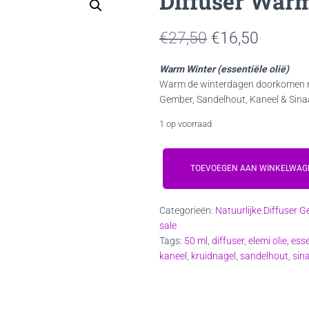
Diffuser War
Oorspronkelij
Huidig
€
27,50
€
16,50
prijs
prijs
Warm Winter (essentiële olië)
Warm de winterdagen doorkomen met 
was:
is:
Gember, Sandelhout, Kaneel & Sin
€27,50.
€16,50
1 op voorraad
Diffuser
Warm
TOEVOEGEN AAN WINKELWAG
Winter
50ml
Categorieën:
Natuurlijke Diffuser G
aantal
sale
Tags:
50 ml
,
diffuser
,
elemi olie
,
esse
kaneel
,
kruidnagel
,
sandelhout
,
sin