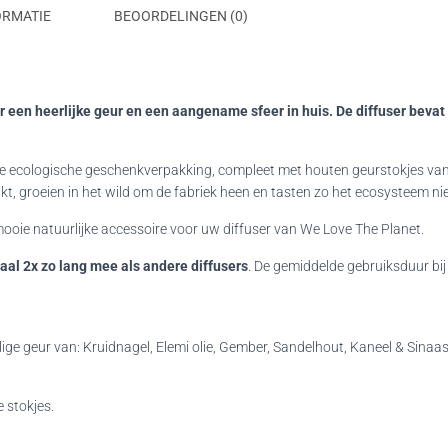
ORMATIE
BEOORDELINGEN (0)
 een heerlijke geur en een aangename sfeer in huis. De diffuser bevat
mooie ecologische geschenkverpakking, compleet met houten geurstokjes v
, groeien in het wild om de fabriek heen en tasten zo het ecosysteem nie
 mooie natuurlijke accessoire voor uw diffuser van We Love The Planet.
al 2x zo lang mee als andere diffusers
. De gemiddelde gebruiksduur bij 
e geur van: Kruidnagel, Elemi olie, Gember, Sandelhout, Kaneel & Sinaa
 stokjes.