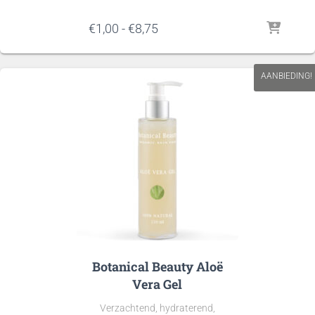
Prijsklasse:
€
1,00
-
€
8,75
€1,00
tot
€8,75
AANBIEDING!
Botanical Beauty Aloë
Vera Gel
Verzachtend, hydraterend,