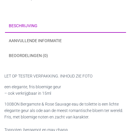
toilette(tester)
aantal
BESCHRIJVING
AANVULLENDE INFORMATIE
BEOORDELINGEN (0)
LET OP TESTER VERPAKKING. INHOUD ZIE FOTO
een elegante, fris bloemige geur
– ook verkrijgbaar in 15ml
100BON Bergamote & Rose Sauvage eau de toilette is een lichte
elegante geur als ode aan de meest romantische bloem ter wereld.
Fris, met bloemige noten en zacht van karakter.
Topnoten: bergamot en may chang