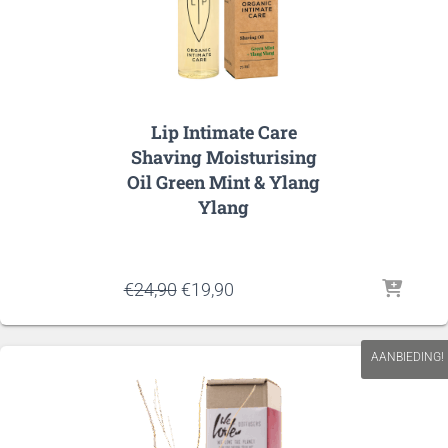
Lip Intimate Care
Shaving Moisturising
Oil Green Mint & Ylang
Ylang
Oorspronkelijke
Huidige
€
24,90
€
19,90
prijs
prijs
was:
is:
€24,90.
€19,90.
AANBIEDING!