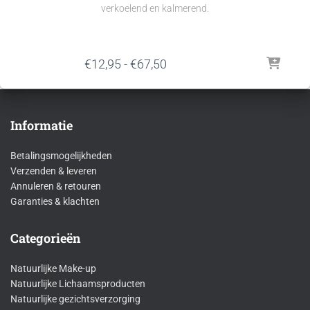
verkoelend en kalmerend.
Prijsklasse:
€
12,95
-
€
67,50
€12,95
tot
€67,50
Informatie
Betalingsmogelijkheden
Verzenden & leveren
Annuleren & retouren
Garanties & klachten
Categorieën
Natuurlijke Make-up
Natuurlijke Lichaamsproducten
Natuurlijke gezichtsverzorging