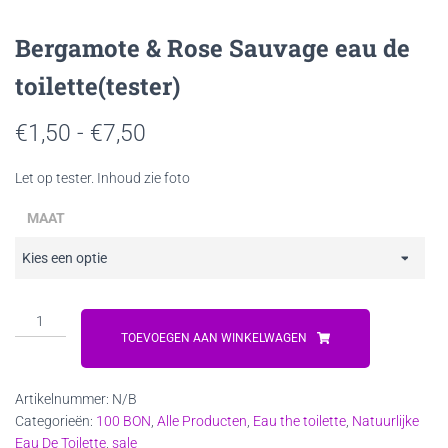
Bergamote & Rose Sauvage eau de
toilette(tester)
Prijsklasse:
€
1,50
-
€
7,50
€1,50
Let op tester. Inhoud zie foto
tot
MAAT
€7,50
Bergamote
&
TOEVOEGEN AAN WINKELWAGEN
Rose
Sauvage
Artikelnummer:
N/B
eau
Categorieën:
100 BON
,
Alle Producten
,
Eau the toilette
,
Natuurlijke
de
Eau De Toilette
,
sale