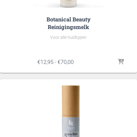
Botanical Beauty
Reinigingsmelk
Voor alle huidtypen
Prijsklasse:
€
12,95
-
€
70,00
€12,95
tot
€70,00