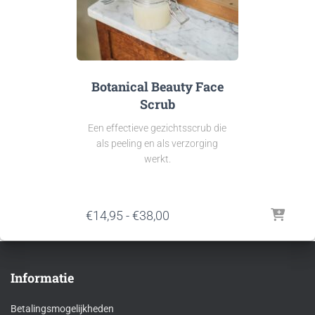
Botanical Beauty Face
Scrub
Een effectieve gezichtsscrub die
als peeling en als verzorging
werkt.
Prijsklasse:
€
14,95
-
€
38,00
€14,95
tot
€38,00
Informatie
Betalingsmogelijkheden