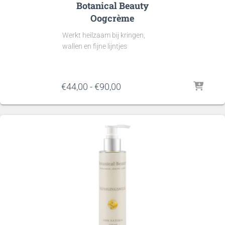
Botanical Beauty
Oogcrème
Werkt heilzaam bij kringen,
wallen en fijne lijntjes
Prijsklasse:
€
44,00
-
€
90,00
€44,00
tot
€90,00