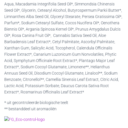
Aqua, Macadamia Integrifolia Seed Oil*, Simmondsia Chinensis
Seed Oil*, Glycerin, Cetearyl Alcohol, Butyrospermum Parkii Butter*,
Limnanthes Alba Seed Oil, Glyceryl Stearate, Persea Gratissima Oil*,
Parfum*, Sodium Cetearyl Sulfate, Cocos Nucifera Oil*, Oenothera
Biennis Oil*, Argania Spinosa Kernel Oil*, Prunus Amygdalus Dulcis
Oil*, Rosa Canina Fruit Oil*, Cannabis Sativa Seed Oil, Aloe
Barbadensis Leaf Extract*, Cetyl Palmitate, Ascorbyl Palmitate,
Xanthan Gum, Salicylic Acid, Tocopherol, Calendula Officinalis
Flower Extract*, Canarium Luzonicum Gum Nonvolatiles, Phytic
Acid, Symphytum Officinale Root Extract*, Plantago Major Leaf
Extract*, Sodium Cocoyl Glutamate, Limonene**, Helianthus
Annuus Seed Oil, Disodium Cocoyl Glutamate, Linalool**, Sodium
Benzoate, Citronellol**, Camellia Sinensis Leaf Extract, Citric Acid,
Lactic Acid, Potassium Sorbate, Daucus Carota Sativa Root
Extract*, Rosmarinus Officinalis Leaf Extract*
* uit gecontroleerde biologische teelt
** bestanddeel uit aromaoliën