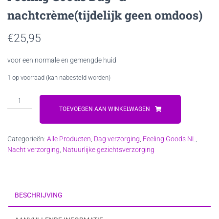
nachtcrème(tijdelijk geen omdoos)
€
25,95
voor een normale en gemengde huid
1 op voorraad (kan nabesteld worden)
Feeling
Goods
TOEVOEGEN AAN WINKELWAGEN
Dag-
&
Categorieën:
Alle Producten
,
Dag verzorging
,
Feeling Goods NL
,
nachtcrème(tijdelijk
Nacht verzorging
,
Natuurlijke gezichtsverzorging
geen
omdoos)
aantal
BESCHRIJVING