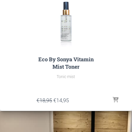
Eco By Sonya Vitamin
Mist Toner
Tonic mist
Oorspronkelijke
Huidige
€
18,95
€
14,95
prijs
prijs
was:
is:
€18,95.
€14,95.