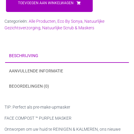
Compost™
TOEVOEGEN AAN WINKELWAGEN
Purple
Mask
Categorieën:
Alle Producten
,
Eco By Sonya
,
Natuurlijke
aantal
Gezichtsverzorging
,
Natuurlijke Scrub & Maskers
BESCHRIJVING
AANVULLENDE INFORMATIE
BEOORDELINGEN (0)
TIP: Perfect als pre-make-upmasker
FACE COMPOST ™ PURPLE MASKER
Ontworpen om uw huid te REINIGEN & KALMEREN, ons nieuwe