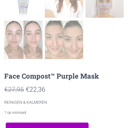
Face Compost™ Purple Mask
Oorspronkelijke
Huidige
€
27,95
€
22,36
prijs
prijs
REINIGEN & KALMEREN
was:
is:
1 op voorraad
€27,95.
€22,36.
Face