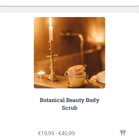
prijs
prijs
was:
is:
€7,29.
€4,49.
Botanical Beauty Body
Scrub
Prijsklasse:
€
19,99
-
€
40,99