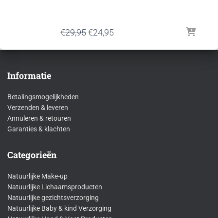
Oorspronkelijke
Huidige
€
29,95
€
24,95
prijs
prijs
was:
is:
€29,95.
€24,95.
Informatie
Betalingsmogelijkheden
Verzenden & leveren
Annuleren & retouren
Garanties & klachten
Categorieën
Natuurlijke Make-up
Natuurlijke Lichaamsproducten
Natuurlijke gezichtsverzorging
Natuurlijke Baby & kind Verzorging