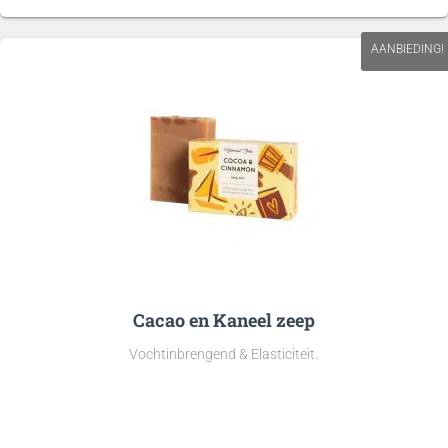
€19,99
tot
€40,99
AANBIEDING!
Cacao en Kaneel zeep
Vochtinbrengend & Elasticiteit.