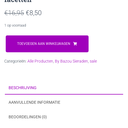
Oorspronkelijke
Huidige
€
16,95
€
8,50
prijs
prijs
1 op voorraad
was:
is:
Fuchsia
€16,95.
€8,50.
creool
TOEVOEGEN AAN WINKELWAGEN
met
palmboom
Categorieën:
Alle Producten
,
By Bazou Sieraden
,
sale
en
facetten
aantal
BESCHRIJVING
AANVULLENDE INFORMATIE
BEOORDELINGEN (0)