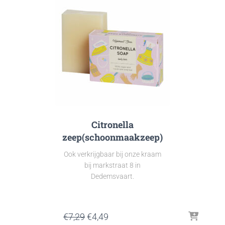
Citronella
zeep(schoonmaakzeep)
Ook verkrijgbaar bij onze kraam
bij markstraat 8 in
Dedemsvaart.
Oorspronkelijke
Huidige
€
7,29
€
4,49