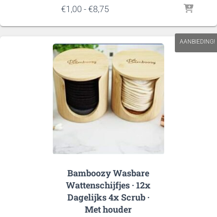
Prijsklasse:
€
1,00
-
€
8,75
€1,00
tot
€8,75
AANBIEDING!
Bamboozy Wasbare
Wattenschijfjes · 12x
Dagelijks 4x Scrub ·
Met houder