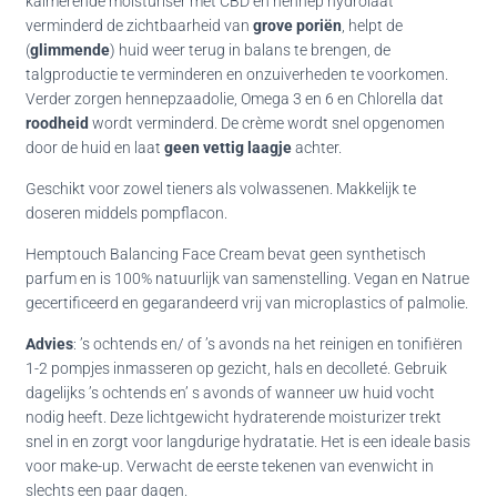
kalmerende moisturiser met CBD en hennep hydrolaat
verminderd de zichtbaarheid van
grove poriën
, helpt de
(
glimmende
) huid weer terug in balans te brengen, de
talgproductie te verminderen en onzuiverheden te voorkomen.
Verder zorgen hennepzaadolie, Omega 3 en 6 en Chlorella dat
roodheid
wordt verminderd. De crème wordt snel opgenomen
door de huid en laat
geen vettig laagje
achter.
Geschikt voor zowel tieners als volwassenen. Makkelijk te
doseren middels pompflacon.
Hemptouch Balancing Face Cream bevat geen synthetisch
parfum en is 100% natuurlijk van samenstelling. Vegan en Natrue
gecertificeerd en gegarandeerd vrij van microplastics of palmolie.
Advies
: ’s ochtends en/ of ’s avonds n
a het reinigen en tonifiëren
1-2 pompjes inmasseren op gezicht, hals en decolleté. Gebruik
dagelijks ’s ochtends en’ s avonds of wanneer uw huid vocht
nodig heeft. Deze lichtgewicht hydraterende moisturizer trekt
snel in en zorgt voor langdurige hydratatie. Het is een ideale basis
voor make-up. Verwacht de eerste tekenen van evenwicht in
slechts een paar dagen.