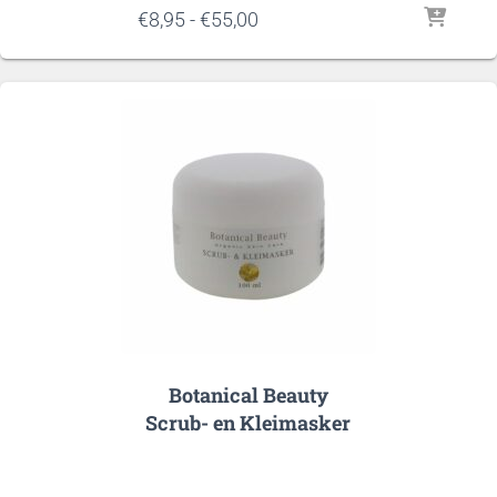
Prijsklasse:
€
8,95
-
€
55,00
€8,95
tot
€55,00
Botanical Beauty
Scrub- en Kleimasker