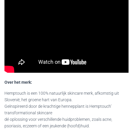
Over het merk:
Hemptouch is een 100% natuurlijk skincare merk, afkomstig uit
Slovenië, het groene hart van Europa.
Geïnspireerd door de krachtige hennepplant is Hemptouch’
transformational skincare
dé oplossing voor verschillende huidproblemen, zoals acne,
psoriasis, eczeem of een jeukende (hoofd)huid.