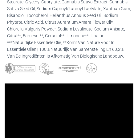
Stearate, Glyceryl Caprylate, Cannabis Sativa Extract, Cannabis
Sativa Seed Oil, Sodium Caproyl/Lauroyl Lactylate, Xanthan Gum,
Bisabolol, Tocopherol, Helianthus Annuus Seed Oil, Sodium
Phytate, Citric Acid, Citrus Aurantium Amara Flower Oil*,
Chlorella Vulgaris Powder, Sodium Levulinate, Sodium Anisate,
Citral**, Farnesol**, Geraniol**, Limonene**, Linalool
***Natuurlijke Essentiële Olie, **Komt Van Nature Voor In
Essentiële Oliën | 100% Natuurlijk Van Samenstelling En 60,2%
Van De Ingrediënten Is Afkomstig Van Biologische Landbouw.