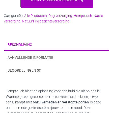
Balancing
TOEVOEGEN AAN WINKELWAGEN
Face
Cream
Categorieën:
Alle Producten
,
Dag verzorging
,
Hemptouch
,
Nacht
aantal
verzorging
,
Natuurlijke gezichtsverzorging
BESCHRIJVING
AANVULLENDE INFORMATIE
BEOORDELINGEN (0)
Hemptouch biedt dé oplossing voor een huid die uit balans is.
Wanneer je een gecombineerde tot vette huid hebt en je (wel
eens) kampt met
onzuiverheden en verstopte poriën
, is deze
balancerende gezichtscrème jouw redder in nood. Deze