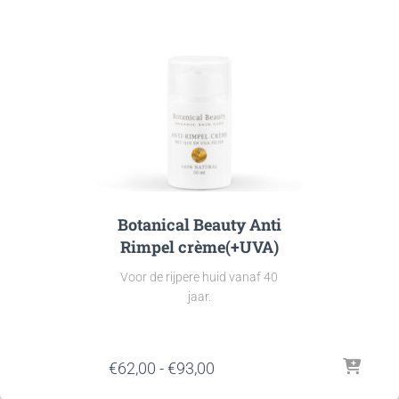
Botanical Beauty Anti
Rimpel crème(+UVA)
Voor de rijpere huid vanaf 40
jaar.
Prijsklasse:
€
62,00
-
€
93,00
€62,00