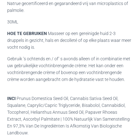
Natrue gecertificeerd en gegarandeerd vrij van microplastics of
palmolie.
30ML
HOE TE GEBRUIKEN
Masseer op een gereinigde huid 2-3
druppels in gezicht, hals en decolleté of op elke plaats waar meer
vocht nodig is.
Gebruik ’s ochtends en / of’ s avonds alleen of in combinatie met
uw gebruikelijke vochtinbrengende crème. Het kan onder een
vochtinbrengende crème of bovenop een vochtinbrengende
crème worden aangebracht om de hydratatie vast te houden.
INCI
Prunus Domestica Seed Oil, Cannabis Sativa Seed Oil,
Squalane, Caprylic/Capric Triglyceride, Bisabolol, Cannabidiol,
Tocopherol, Helianthus Annuus Seed Oil, Papaver Rhoeas
Extract, Ascorbyl Palmitate | 100% Natuurlijk Van Samenstelling
En 97,3% Van De Ingrediënten Is Afkomstig Van Biologische
Landbouw.