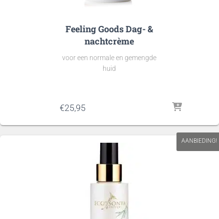
Feeling Goods Dag- &
nachtcrème
voor een normale en gemengde
huid
€
25,95
AANBIEDING!