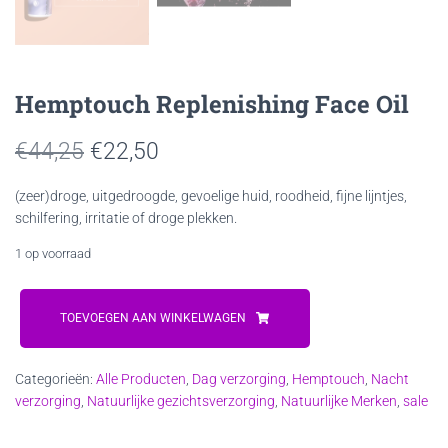
Hemptouch Replenishing Face Oil
Oorspronkelijke
Huidige
€
44,25
€
22,50
prijs
prijs
(zeer)droge, uitgedroogde, gevoelige huid, roodheid, fijne lijntjes,
schilfering, irritatie of droge plekken.
was:
is:
1 op voorraad
€44,25.
€22,50.
Hemptouch
Replenishing
TOEVOEGEN AAN WINKELWAGEN
Face
Oil
Categorieën:
Alle Producten
,
Dag verzorging
,
Hemptouch
,
Nacht
aantal
verzorging
,
Natuurlijke gezichtsverzorging
,
Natuurlijke Merken
,
sale