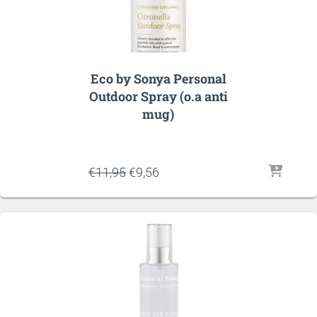
Eco by Sonya Personal
Outdoor Spray (o.a anti
mug)
Oorspronkelijke
Huidige
€
11,95
€
9,56
prijs
prijs
was:
is:
€11,95.
€9,56.