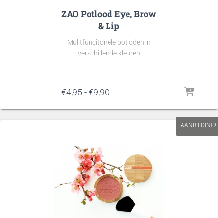
ZAO Potlood Eye, Brow
& Lip
Mulitfuncitonele potloden in
verschillende kleuren
Prijsklasse:
€
4,95
-
€
9,90
€4,95
tot
€9,90
AANBIEDING!