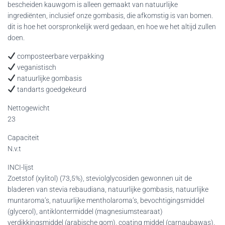
bescheiden kauwgom is alleen gemaakt van natuurlijke
ingrediënten, inclusief onze gombasis, die afkomstig is van bomen.
dit is hoe het oorspronkelijk werd gedaan, en hoe we het altijd zullen
doen.
composteerbare verpakking
veganistisch
natuurlijke gombasis
tandarts goedgekeurd
Nettogewicht
23
Capaciteit
N.v.t
INCI-lijst
Zoetstof (xylitol) (73,5%), steviolglycosiden gewonnen uit de
bladeren van stevia rebaudiana, natuurlijke gombasis, natuurlijke
muntaroma’s, natuurlijke mentholaroma’s, bevochtigingsmiddel
(glycerol), antiklontermiddel (magnesiumstearaat)
verdikkingsmiddel (arabische gom), coating middel (carnaubawas).