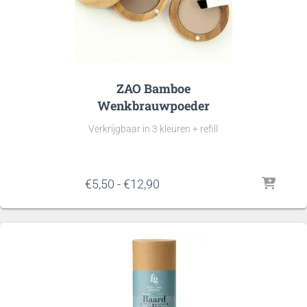
ZAO Bamboe
Wenkbrauwpoeder
Verkrijgbaar in 3 kleuren + refill
Prijsklasse:
€
5,50
-
€
12,90
€5,50
tot
€12,90