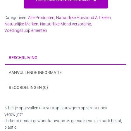
Kauwgom
Fresh
Categorieën:
Alle Producten
,
Natuurlijke Huishoud Artikelen
,
Mint
Natuurlijke Merken
,
Natuurlijke Mond verzorging
,
aantal
Voedingssupplementen
BESCHRIJVING
AANVULLENDE INFORMATIE
BEOORDELINGEN (0)
is het je opgevallen dat vertrapt kauwgom op straat nooit
verdwijnt?
dit komt omdat gewone kauwgom is gemaakt van, je raadt het al,
plastic.