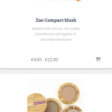
Zao Compact blush
Zijdeachtige textuur, natuurlijke
afwerking & verkrijgbaar in
verschillende kleuren
Prijsklasse:
€
4,95
-
€
22,90
€4,95
tot
€22,90