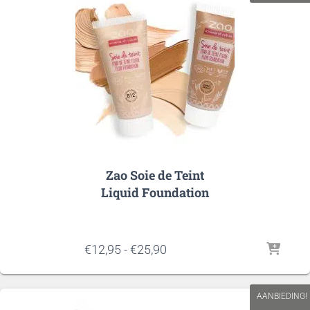
Zao Soie de Teint
Liquid Foundation
Prijsklasse:
€
12,95
-
€
25,90
€12,95
tot
€25,90
AANBIEDING!