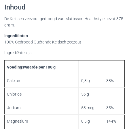
Inhoud
De Keltisch zeezout gedroogd van Mattisson Healthstyle bevat 375
gram.
Ingrediënten
100% Gedroogd Guérande Keltisch zeezout
Ingrediëntenlijst
Voedingswaarde per 100 g
Calcium
0,3 g
38%
Chloride
56 g
Jodium
53 mcg
35%
Magnesium
0,5 g
144%