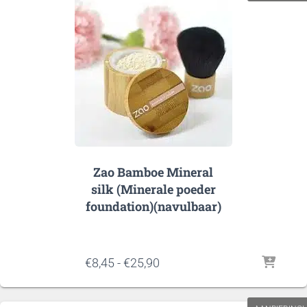
Zao Bamboe Mineral
silk (Minerale poeder
foundation)(navulbaar)
Prijsklasse:
€
8,45
-
€
25,90
€8,45
tot
€25,90