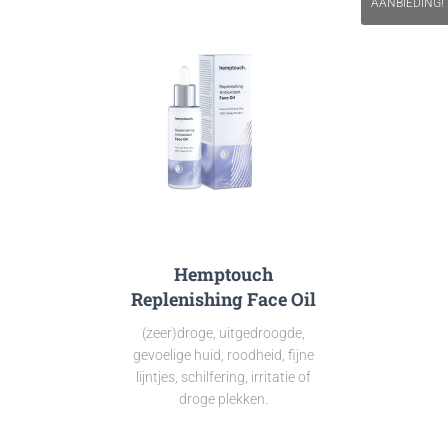
AANBIEDING!
Hemptouch
Replenishing Face Oil
(zeer)droge, uitgedroogde,
gevoelige huid, roodheid, fijne
lijntjes, schilfering, irritatie of
droge plekken.