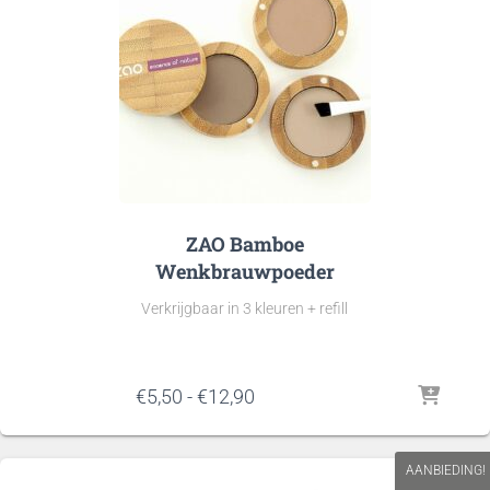
ZAO Bamboe
Wenkbrauwpoeder
Verkrijgbaar in 3 kleuren + refill
Prijsklasse:
€
5,50
-
€
12,90
€5,50
tot
€12,90
AANBIEDING!