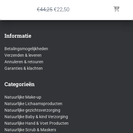
Oorspronkelijke
Huidige
€
44,25
€
22,50
prijs
prijs
was:
is:
€44,25.
€22,50.
Informatie
Betalingsmogelijkheden
Verzenden & leveren
Annuleren & retouren
Garanties & klachten
Categorieën
Natuurlijke Make-up
Natuurlijke Lichaamsproducten
Natuurlijke gezichtsverzorging
Natuurlijke Baby & kind Verzorging
Natuurlijke Hand & Voet Producten
Natuurlijke Scrub & Maskers